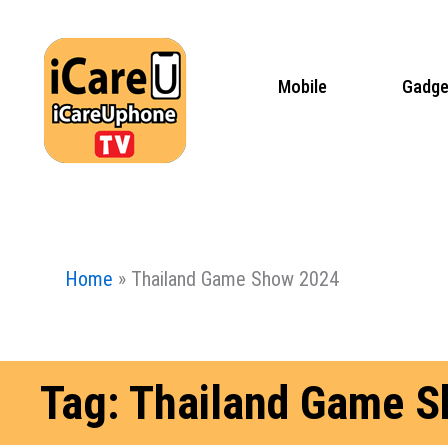
Skip
to
content
Mobile
Gadge
Home
»
Thailand Game Show 2024
Tag: Thailand Game 