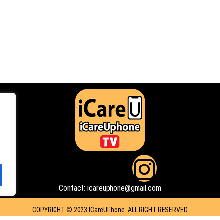
.
.
F
Y
I
a
o
n
Contact: icareuphone@gmail.com
c
u
s
COPYRIGHT © 2023 ICareUPhone. ALL RIGHT RESERVED