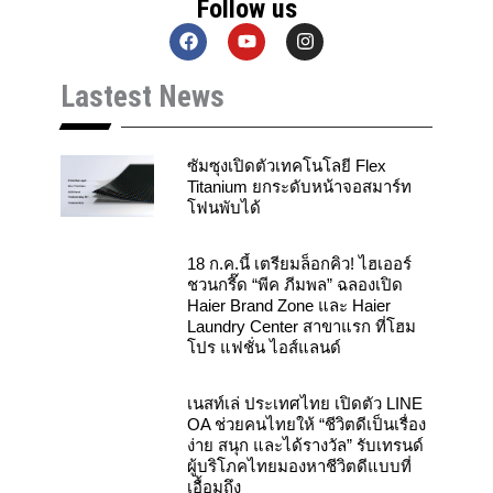
Follow us
F
Y
I
a
o
n
c
u
s
Lastest News
e
t
t
b
u
a
o
b
g
o
e
r
k
a
ซัมซุงเปิดตัวเทคโนโลยี Flex
m
Titanium ยกระดับหน้าจอสมาร์ท
โฟนพับได้
18 ก.ค.นี้ เตรียมล็อกคิว! ไฮเออร์
ชวนกรี๊ด “พีค ภีมพล” ฉลองเปิด
Haier Brand Zone และ Haier
Laundry Center สาขาแรก ที่โฮม
โปร แฟชั่น ไอส์แลนด์
เนสท์เล่ ประเทศไทย เปิดตัว LINE
OA ช่วยคนไทยให้ “ชีวิตดีเป็นเรื่อง
ง่าย สนุก และได้รางวัล” รับเทรนด์
ผู้บริโภคไทยมองหาชีวิตดีแบบที่
เอื้อมถึง