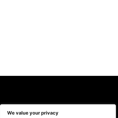
We value your privacy
F
Y
I