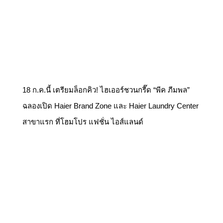
18 ก.ค.นี้ เตรียมล็อกคิว! ไฮเออร์ชวนกรี๊ด “พีค ภีมพล”
ฉลองเปิด Haier Brand Zone และ Haier Laundry Center
สาขาแรก ที่โฮมโปร แฟชั่น ไอส์แลนด์