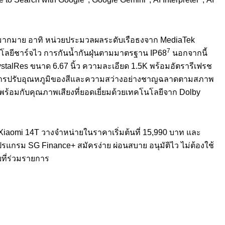
อีกมากมาย อาทิ หน่วยประมวลผลระดับเรือธงจาก
MediaTek
7
โลยีชาร์จไว การกันน้ำกันฝุ่นตามมาตรฐาน
IP68
นอกจากนี้
stalRes
ขนาด
6.67
นิ้ว ความละเอียด
1.5K
พร้อมอัตรารีเฟรช
การปรับอุณหภูมิ
ของสีและความสว่างอย่
างชาญฉลาดตามสภาพ
พร้อมกับคุ
ณภาพเสียงที่ยอดเยี่ยมด้
วยเทคโนโลยีจาก
Dolby
Xiaomi 14T
วางจำหน่ายในราคาเริ่มต้นที่
15,990
บาท และ
โปรแกรม
SG Finance+
สมัครง่าย ผ่อนสบาย อนุมัติไว ไม่ต้องใช้
ี่ร่
วมรายการ