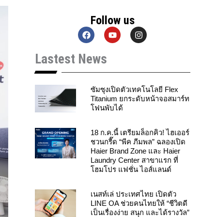
Follow us
F
Y
I
a
o
n
c
u
s
Lastest News
e
t
t
b
u
a
o
b
g
o
e
r
k
a
ซัมซุงเปิดตัวเทคโนโลยี Flex
m
Titanium ยกระดับหน้าจอสมาร์ท
โฟนพับได้
18 ก.ค.นี้ เตรียมล็อกคิว! ไฮเออร์
ชวนกรี๊ด “พีค ภีมพล” ฉลองเปิด
Haier Brand Zone และ Haier
Laundry Center สาขาแรก ที่
โฮมโปร แฟชั่น ไอส์แลนด์
เนสท์เล่ ประเทศไทย เปิดตัว
LINE OA ช่วยคนไทยให้ “ชีวิตดี
เป็นเรื่องง่าย สนุก และได้รางวัล”