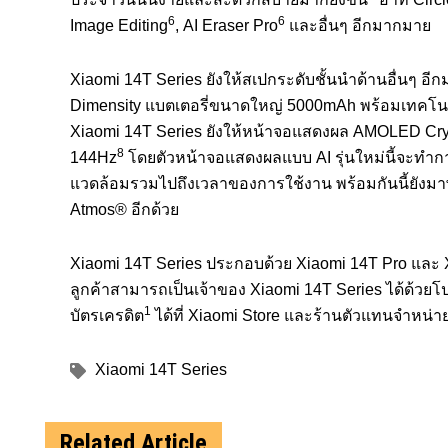
6
6
Image Editing
, AI Eraser Pro
และอื่นๆ อีกมากมาย
Xiaomi 14T Series
ยังให้สเปกระดับชั้นนำด้านอื่นๆ 
Dimensity
แบตเตอรี่ขนาดใหญ่
5000mAh
พร้อมเทคโน
Xiaomi 14T Series
ยังให้หน้าจอแสดงผล
AMOLED Cry
8
144Hz
โดยตัวหน้าจอแสดงผลแบบ
AI
รุ่นใหม่นี้จะทำ
แวดล้อมรวมไปถึ
งเวลาของการใช้งาน พร้อมกันนี้ยังมา
Atmos®
อีกด้วย
Xiaomi 14T Series
ประกอบด้วย
Xiaomi 14T Pro
และ
ลูกค้าสามารถเป็นเจ้าของ
Xiaomi 14T Series
ได้ด้วย
1
บัตรเครดิต
ได้ที่
Xiaomi Store
และร้านตัวแทนจำหน่ายท
Xiaomi 14T Series
Related Article