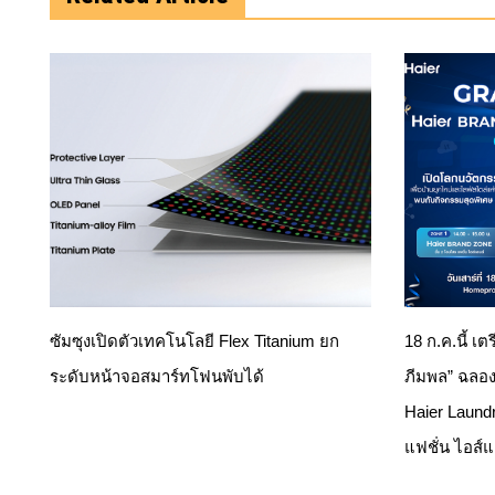
ซัมซุงเปิดตัวเทคโนโลยี Flex Titanium ยก
18 ก.ค.นี้ เต
ระดับหน้าจอสมาร์ทโฟนพับได้
ภีมพล” ฉลอง
Haier Laund
แฟชั่น ไอส์