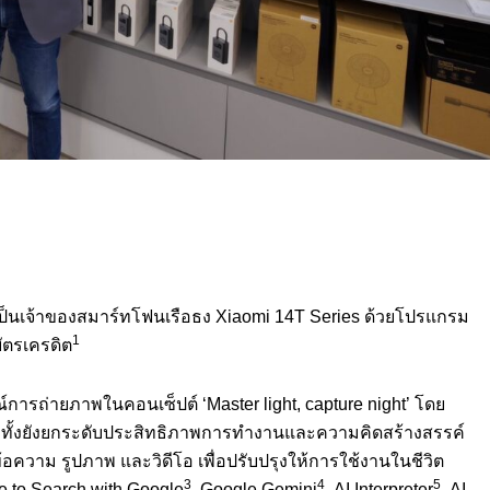
เป็นเจ้าของสมาร์
ทโฟนเรือธง
Xiaomi 14T Series
ด้วยโปรแกรม
1
บัตรเครดิต
์การถ่
ายภาพในคอนเซ็ปต์ ‘
Master light, capture night’
โดย
x
ทั้งยังยกระดับประสิทธิ
ภาพการทำงานและความคิดสร้
างสรรค์
ข้อความ รูปภาพ และวิดีโอ เพื่อปรับปรุงให้การใช้งานในชี
วิต
3
4
5
le to Search with Google
, Google Gemini
, AI Interpreter
, AI