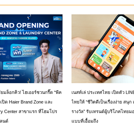
รียมล็อกคิว! ไฮเออร์ชวนกรี๊ด “พีค
เนสท์เล่ ประเทศไทย เปิดตัว LI
เปิด Haier Brand Zone และ
ไทยให้ “ชีวิตดีเป็นเรื่องง่าย สนุก
ry Center สาขาแรก ที่โฮมโปร
รางวัล” รับเทรนด์ผู้บริโภคไทยมอ
แลนด์
แบบที่เอื้อมถึง