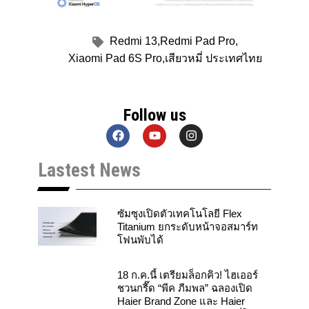
Redmi 13
,
Redmi Pad Pro
,
Xiaomi Pad 6S Pro
,
เสียวหมี่ ประเทศไทย
Follow us
F
Y
I
a
o
n
c
u
s
Lastest News
e
t
t
b
u
a
o
b
g
o
e
r
k
a
ซัมซุงเปิดตัวเทคโนโลยี Flex
m
Titanium ยกระดับหน้าจอสมาร์ท
โฟนพับได้
18 ก.ค.นี้ เตรียมล็อกคิว! ไฮเออร์
ชวนกรี๊ด “พีค ภีมพล” ฉลองเปิด
Haier Brand Zone และ Haier