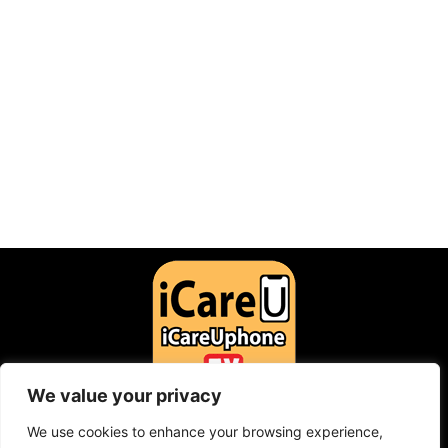
We value your privacy
F
Y
I
a
o
n
c
u
s
We use cookies to enhance your browsing experience,
Contact: icareuphone@gmail.com
e
t
t