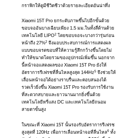
กราฟิกให้ดูมีชีวิตชีวาด้วยรายละเอียดอันน่าทึ่ง
Xiaomi 15T Pro ยกระดับภาพขึ้นไปอีกขั้นด้วย
ขอบจออันบางเฉียบเพียง 1.5 มม.ในทั้งสี่ด้านด้วย
2
เทคโนโลยี LIPO
โดยขอบจอจะบางกว่ารุ่นก่อน
2
หน้าถึง 27%
จึงมอบประสบการณ์การแสดงผล
แบบขอบจรดขอบที่ให้ความรู้สึกกว้างขึ้นโดยไม่
ทำให้ขนาดโดยรวมของอุปกรณ์เพิ่มขึ้น นอกจาก
นี้หน้าจอแสดงผลของ Xiaomi 15T Pro ยังให้
5
อัตราการรีเฟรชที่ลื่นไหลสูงสุด 144Hz
จึงช่วยให้
เลื่อนหน้าจอได้อย่างราบรื่นและตอบสนองได้
รวดเร็วยิ่งขึ้น Xiaomi 15T Pro รองรับการใช้งาน
ที่สะดวกสบายและยาวนานมากยิ่งขึ้นด้วย
เทคโนโลยีหรี่แสง DC และเทคโนโลยีถนอม
สายตาขั้นสูง
ในขณะที่ Xiaomi 15T นั้นรองรับอัตราการรีเฟรช
6
สูงสุดที่ 120Hz เพื่อการเลื่อนหน้าจอที่ลื่นไหล
ทั้ง