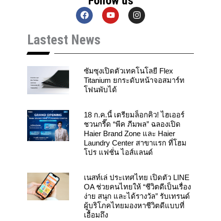
Follow us
F
Y
I
a
o
n
c
u
s
Lastest News
e
t
t
b
u
a
o
b
g
o
e
r
k
a
ซัมซุงเปิดตัวเทคโนโลยี Flex
m
Titanium ยกระดับหน้าจอสมาร์ท
โฟนพับได้
18 ก.ค.นี้ เตรียมล็อกคิว! ไฮเออร์
ชวนกรี๊ด “พีค ภีมพล” ฉลองเปิด
Haier Brand Zone และ Haier
Laundry Center สาขาแรก ที่โฮม
โปร แฟชั่น ไอส์แลนด์
เนสท์เล่ ประเทศไทย เปิดตัว LINE
OA ช่วยคนไทยให้ “ชีวิตดีเป็นเรื่อง
ง่าย สนุก และได้รางวัล” รับเทรนด์
ผู้บริโภคไทยมองหาชีวิตดีแบบที่
เอื้อมถึง