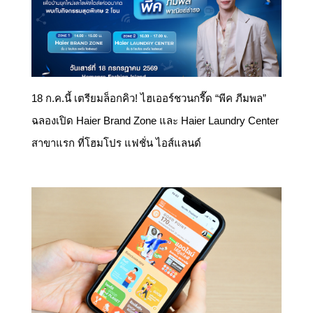
18 ก.ค.นี้ เตรียมล็อกคิว! ไฮเออร์ชวนกรี๊ด “พีค ภีมพล”
ฉลองเปิด Haier Brand Zone และ Haier Laundry Center
สาขาแรก ที่โฮมโปร แฟชั่น ไอส์แลนด์