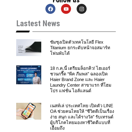
Follow us
F
Y
I
a
o
n
c
u
s
Lastest News
e
t
t
b
u
a
o
b
g
o
e
r
k
a
ซัมซุงเปิดตัวเทคโนโลยี Flex
m
Titanium ยกระดับหน้าจอสมาร์ท
โฟนพับได้
18 ก.ค.นี้ เตรียมล็อกคิว! ไฮเออร์
ชวนกรี๊ด “พีค ภีมพล” ฉลองเปิด
Haier Brand Zone และ Haier
Laundry Center สาขาแรก ที่โฮม
โปร แฟชั่น ไอส์แลนด์
เนสท์เล่ ประเทศไทย เปิดตัว LINE
OA ช่วยคนไทยให้ “ชีวิตดีเป็นเรื่อง
ง่าย สนุก และได้รางวัล” รับเทรนด์
ผู้บริโภคไทยมองหาชีวิตดีแบบที่
เอื้อมถึง