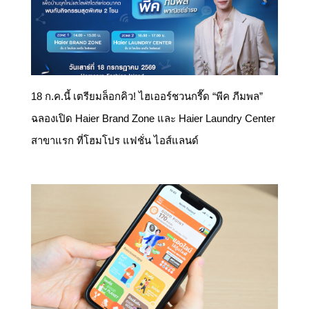
18 ก.ค.นี้ เตรียมล็อกคิว! ไฮเออร์ชวนกรี๊ด “พีค ภีมพล”
ฉลองเปิด Haier Brand Zone และ Haier Laundry Center
สาขาแรก ที่โฮมโปร แฟชั่น ไอส์แลนด์