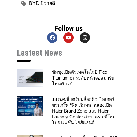
BYD
,
บีวายดี
Follow us
F
Y
I
a
o
n
c
u
s
Lastest News
e
t
t
b
u
a
o
b
g
o
e
r
k
a
ซัมซุงเปิดตัวเทคโนโลยี Flex
m
Titanium ยกระดับหน้าจอสมาร์ท
โฟนพับได้
18 ก.ค.นี้ เตรียมล็อกคิว! ไฮเออร์
ชวนกรี๊ด “พีค ภีมพล” ฉลองเปิด
Haier Brand Zone และ Haier
Laundry Center สาขาแรก ที่โฮม
โปร แฟชั่น ไอส์แลนด์