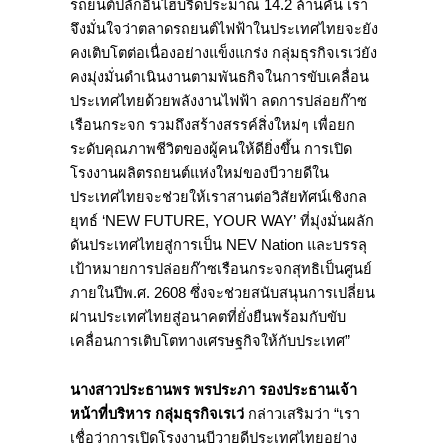
รถยนต์ปลั๊กอินไฮบริดประมาณ 14.2 ล้านคัน เรา
จึงมั่นใจว่าตลาดรถยนต์ไฟฟ้าในประเทศไทยจะยัง
คงเติบโตต่อเนื่องอย่างแข็งแกร่ง กลุ่มธุรกิจเรเว่ยัง
คงมุ่งมั่นดำเนินงานตามพันธกิจในการขับเคลื่อน
ประเทศไทยด้วยพลังงานไฟฟ้า ลดการปล่อยก๊าซ
เรือนกระจก รวมถึงสร้างสรรค์สิ่งใหม่ๆ เพื่อยก
ระดับคุณภาพชีวิตของผู้คนให้ดียิ่งขึ้น การเปิด
โรงงานผลิตรถยนต์แห่งใหม่ของบีวายดีใน
ประเทศไทยจะช่วยให้เราสานต่อวิสัยทัศน์เชิงกล
ยุทธ์ ‘NEW FUTURE, YOUR WAY’ ที่มุ่งมั่นผลัก
ดันประเทศไทยสู่การเป็น NEV Nation และบรรลุ
เป้าหมายการปล่อยก๊าซเรือนกระจกสุทธิเป็นศูนย์
ภายในปีพ.ศ. 2608 ซึ่งจะช่วยสนับสนุนการเปลี่ยน
ผ่านประเทศไทยสู่อนาคตที่ยั่งยืนพร้อมกับขับ
เคลื่อนการเติบโตทางเศรษฐกิจให้กับประเทศ”
นางสาวประธานพร พรประภา รองประธานเจ้า
หน้าที่บริหาร กลุ่มธุรกิจเรเว่
กล่าวเสริมว่า “เรา
เชื่อว่าการเปิดโรงงานบีวายดีประเทศไทยอย่าง