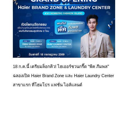
18 ก.ค.นี้ เตรียมล็อกคิว! ไฮเออร์ชวนกรี๊ด “พีค ภีมพล”
ฉลองเปิด Haier Brand Zone และ Haier Laundry Center
สาขาแรก ที่โฮมโปร แฟชั่น ไอส์แลนด์