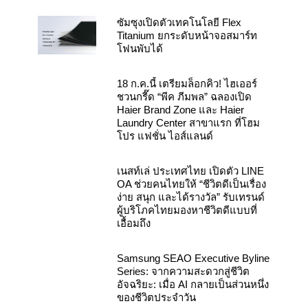
o
e
r
k
a
ซัมซุงเปิดตัวเทคโนโลยี Flex
m
Titanium ยกระดับหน้าจอสมาร์ท
โฟนพับได้
18 ก.ค.นี้ เตรียมล็อกคิว! ไฮเออร์
ชวนกรี๊ด “พีค ภีมพล” ฉลองเปิด
Haier Brand Zone และ Haier
Laundry Center สาขาแรก ที่โฮม
โปร แฟชั่น ไอส์แลนด์
เนสท์เล่ ประเทศไทย เปิดตัว LINE
OA ช่วยคนไทยให้ “ชีวิตดีเป็นเรื่อง
ง่าย สนุก และได้รางวัล” รับเทรนด์
ผู้บริโภคไทยมองหาชีวิตดีแบบที่
เอื้อมถึง
Samsung SEAO Executive Byline
Series: จากความสะดวกสู่ชีวิต
อัจฉริยะ: เมื่อ AI กลายเป็นส่วนหนึ่ง
ของชีวิตประจำวัน