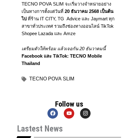
TECNO POVA SLIM จะเริ่มวางจำหน่ายอย่าง
เป็นทางการตั้งแต่วันที่
20 ธันวาคม 2568 เป็นต้น
ไป
ที่ร้าน IT CITY, TG Advice และ Jaymart ทุก
สาขาทั่วประเทศ รวมถึงช่องทางออนไลน์ TikTok
Shopee Lazada และ Amze
เตรียมตัวให้พร้อม แล้วเจอกัน 20 ธันวาคมนี้
Facebook และ TikTok: TECNO Mobile
Thailand
TECNO POVA SLIM
Follow us
F
Y
I
a
o
n
c
u
s
Lastest News
e
t
t
b
u
a
o
b
g