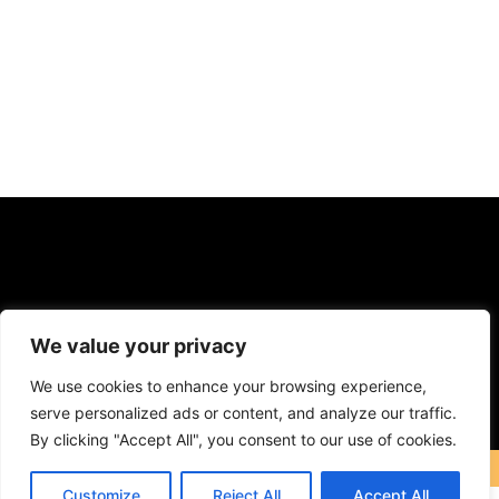
We value your privacy
F
Y
I
We use cookies to enhance your browsing experience,
a
o
n
serve personalized ads or content, and analyze our traffic.
c
u
s
Contact: icareuphone@gmail.com
e
t
t
By clicking "Accept All", you consent to our use of cookies.
b
u
a
o
b
g
COPYRIGHT © 2023 ICareUPhone. ALL RIGHT RESERVED
o
e
r
Customize
Reject All
Accept All