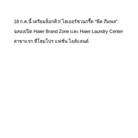
18 ก.ค.นี้ เตรียมล็อกคิว! ไฮเออร์ชวนกรี๊ด “พีค ภีมพล”
ฉลองเปิด Haier Brand Zone และ Haier Laundry Center
สาขาแรก ที่โฮมโปร แฟชั่น ไอส์แลนด์