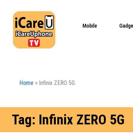
Skip
to
content
Mobile
Gadge
Home
»
Infinix ZERO 5G
Tag: Infinix ZERO 5G