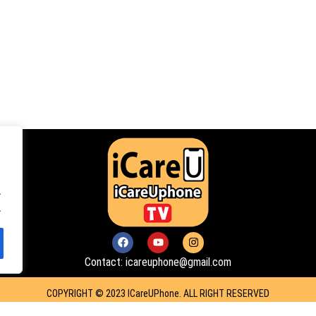
.
.
F
Y
I
a
o
n
c
u
s
Contact: icareuphone@gmail.com
e
t
t
b
u
a
o
b
g
COPYRIGHT © 2023 ICareUPhone. ALL RIGHT RESERVED
o
e
r
k
a