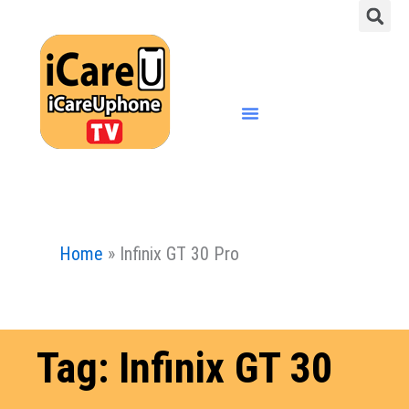
S
Skip
to
content
Menu
Home
»
Infinix GT 30 Pro
Tag: Infinix GT 30