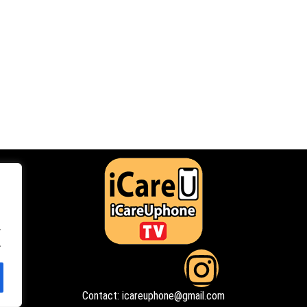
.
.
F
Y
I
a
o
n
Contact: icareuphone@gmail.com