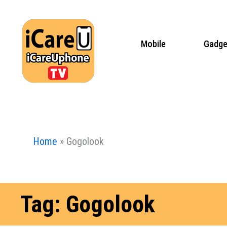
Skip
to
content
Mobile
Gadge
Home
»
Gogolook
Tag: Gogolook