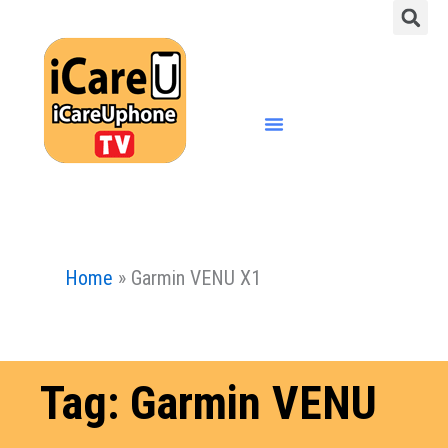
S
Skip
to
content
Menu
Home
»
Garmin VENU X1
Tag: Garmin VENU