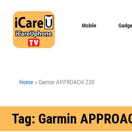
Skip
to
content
Mobile
Gadge
Home
»
Garmin APPROACH Z30
Tag: Garmin APPROA