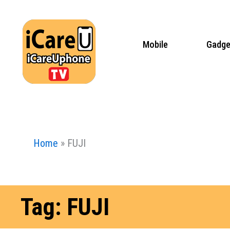
Skip
to
content
Mobile
Gadge
Home
»
FUJI
Tag: FUJI