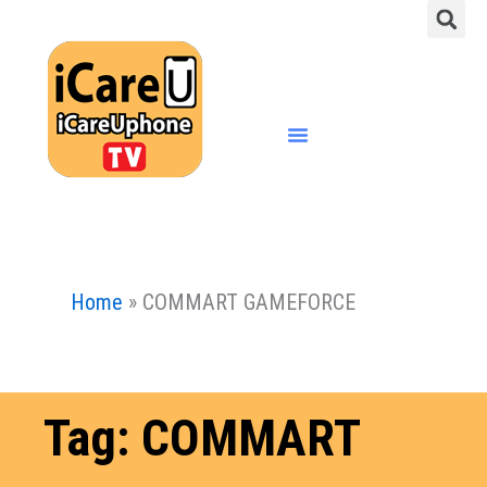
S
Skip
to
content
Menu
Home
»
COMMART GAMEFORCE
Tag: COMMART