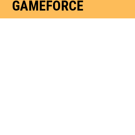
GAMEFORCE
COMMART
GAMEFORCE
ช้อปสนั่น มัน
เต็มแม็กซ์
หนุนตลาดเกม
มิ่งและไอที
ไทยคึกคักต้นปี
5 – 8 มีนาคม
2569 ณ ไบเทค
บางนา
March 6, 2026
COMMART