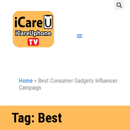
S
Skip
to
content
Menu
Home
»
Best Consumer Gadgets Influencer
Campaign
Tag: Best