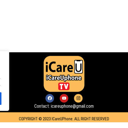
.
.
F
Y
I
a
o
n
c
u
s
Contact: icareuphone@gmail.com
e
t
t
b
u
a
o
b
g
COPYRIGHT © 2023 ICareUPhone. ALL RIGHT RESERVED
o
e
r
k
a