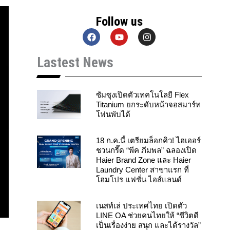
Follow us
F
Y
I
a
o
n
c
u
s
Lastest News
e
t
t
b
u
a
o
b
g
o
e
r
k
a
ซัมซุงเปิดตัวเทคโนโลยี Flex
m
Titanium ยกระดับหน้าจอสมาร์ท
โฟนพับได้
18 ก.ค.นี้ เตรียมล็อกคิว! ไฮเออร์
ชวนกรี๊ด “พีค ภีมพล” ฉลองเปิด
Haier Brand Zone และ Haier
Laundry Center สาขาแรก ที่
โฮมโปร แฟชั่น ไอส์แลนด์
เนสท์เล่ ประเทศไทย เปิดตัว
LINE OA ช่วยคนไทยให้ “ชีวิตดี
เป็นเรื่องง่าย สนุก และได้รางวัล”