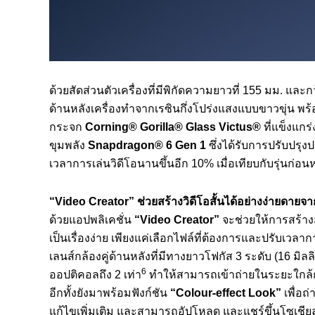
ด้วยสัดส่วนตัวเครื่องที่มีพิกัดความยาวที่ 155 มม. แล
ด้านหลังเครื่องทำจากเรซินกึ่งโปร่งแสงแบบขาวขุ่น พร
กระจก
Corning® Gorilla® Glass Victus®
ที่แข็งแก
ขุมพลัง
Snapdragon®
6
Gen
1
ซึ่งได้รับการปรับปรุง
เวลาการเล่นวิดีโอนานขึ้นอีก 10% เมื่อเทียบกับรุ่นก่อน
“
Video Creator”
ช่วยสร้างวิดีโอสั้นได้อย่างง่ายดาย
ด้วยแอปพลิเคชั่น
“
Video Creator”
จะช่วยให้การสร้างสร
เป็นเรื่องง่าย เพียงแค่เลือกไฟล์ที่ต้องการและปรับเวลา
เลนส์กล้องคู่ด้านหลังที่มีทางยาวโฟกัส 3 ระดับ (16 มิล
6
ออปติคอลถึง 2 เท่า
ทำให้สามารถเข้าถ่ายในระยะใกล้กั
อีกทั้งยังมาพร้อมฟังก์ชัน
“
Colour-effect Look”
เพื่อถ่
แก้ไขเพิ่มเติม และสามารถอัปโหลด และแชร์ขึ้นโซเชียลม