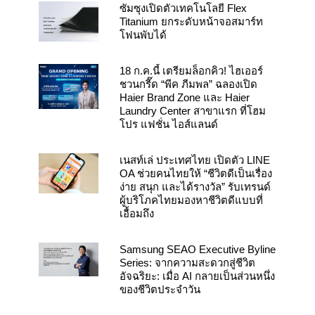
k
a
ซัมซุงเปิดตัวเทคโนโลยี Flex
m
Titanium ยกระดับหน้าจอสมาร์ท
โฟนพับได้
18 ก.ค.นี้ เตรียมล็อกคิว! ไฮเออร์
ชวนกรี๊ด “พีค ภีมพล” ฉลองเปิด
Haier Brand Zone และ Haier
Laundry Center สาขาแรก ที่โฮม
โปร แฟชั่น ไอส์แลนด์
เนสท์เล่ ประเทศไทย เปิดตัว LINE
OA ช่วยคนไทยให้ “ชีวิตดีเป็นเรื่อง
ง่าย สนุก และได้รางวัล” รับเทรนด์
ผู้บริโภคไทยมองหาชีวิตดีแบบที่
เอื้อมถึง
Samsung SEAO Executive Byline
Series: จากความสะดวกสู่ชีวิต
อัจฉริยะ: เมื่อ AI กลายเป็นส่วนหนึ่ง
ของชีวิตประจำวัน