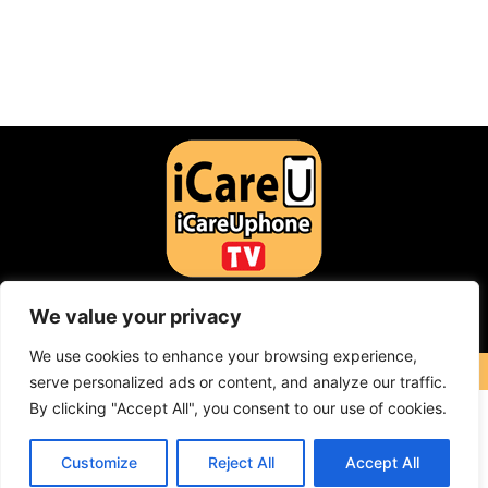
F
Y
I
a
o
n
We value your privacy
c
u
s
Contact: icareuphone@gmail.com
e
t
t
b
u
a
We use cookies to enhance your browsing experience,
o
b
g
COPYRIGHT © 2023 ICareUPhone. ALL RIGHT RESERVED
serve personalized ads or content, and analyze our traffic.
o
e
r
k
a
By clicking "Accept All", you consent to our use of cookies.
m
Customize
Reject All
Accept All