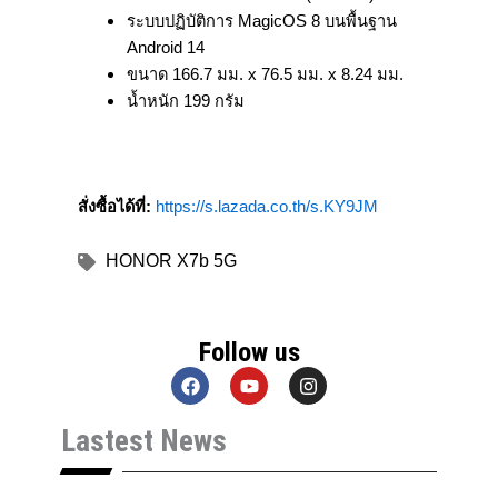
ระบบปฏิบัติการ MagicOS 8 บนพื้นฐาน
Android 14
ขนาด 166.7 มม. x 76.5 มม. x 8.24 มม.
น้ำหนัก 199 กรัม
สั่งซื้อได้ที่:
https://s.lazada.co.th/s.KY9JM
HONOR X7b 5G
Follow us
F
Y
I
a
o
n
c
u
s
Lastest News
e
t
t
b
u
a
o
b
g
o
e
r