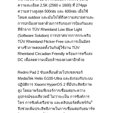
ความละเอียด
2.5K (2560 x 1600)
ที่
274ppi
ความสว่างสูงสุด
500nits
และ
600nits
เมื่อใช้
โหมด
outdoor
และมั่นใจได้ถึ
งความสบายตาและ
การปกป้องสายตาด้
วยการรับรองการป้องกันแสง
สีฟ้
าจาก
TÜV Rheinland Low Blue Light
(Software Solution)
การปราศจากการกระพริบ
TÜV Rheinland Flicker-Free
และการเป็นมิตร
ทางชีวภาพตลอดทั้
งวันกับผู้ใช้งาน
TÜV
Rheinland Circadian Friendly
พร้อมการหรี่แสง
DC
เพื่อลดความเมื่อยล้าของดวงตาอี
กด้วย
Redmi Pad 2
ขับเคลื่อนด้วยโปรเซสเซอร์
MediaTek Helio G100-Ultra
และยังรองรับระบบ
ปฏิบัติการ
Xiaomi HyperOS 2
ที่มีประสิทธิภาพ
สูง โดยมาพร้อมฟีเจอร์การเชื่อมต่
อระหว่าง
อุปกรณ์ของเสียวหมี่ ไม่ว่าจะเป็น การซิงค์การ
4
โทร การซิงค์เครือข่าย และคลิปบอร์ดที่แชร์กัน
จึงช่วยเพิ่มประสิทธิ
ภาพในการเชื่อมต่อกับสมาร์
ท