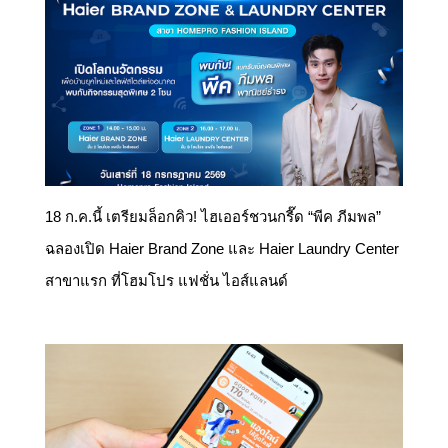
18 ก.ค.นี้ เตรียมล็อกคิว! ไฮเออร์ชวนกรี๊ด “พีค ภีมพล”
ฉลองเปิด Haier Brand Zone และ Haier Laundry Center
สาขาแรก ที่โฮมโปร แฟชั่น ไอส์แลนด์