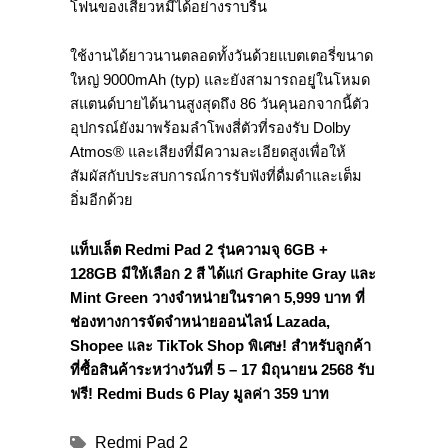
โฟนของเสียวหมี่ได้อย่างราบรื่
น
ใช้งานได้ยาวนานตลอดทั้
งวันด้วยแบตเตอรี่ขนาด
ใหญ่
9000mAh (typ)
และยังสามารถอยุู่ในโหมด
สแตนด์
บายได้นานสูงสุดถึง
86
วัน
คุนอกจากนี้ตัว
อุปกรณ์ยังมาพร้
อมลำโพงสี่ตัวที่รองรับ
Dolby
Atmos®
และเสียงที่มีความละเอียดสูงเพื่
อให้
สัมผัสกับประสบการณ์การรั
บฟังที่ดื่มดำและเต็ม
อิ่มอีกด้
วย
แท็บเล็ต
Redmi Pad 2
รุ่นความจุ
6GB +
128GB
มีให้เลือก
2
สี ได้แก่
Graphite Gray
และ
Mint Green
วางจำหน่ายในราคา
5,999
บาท ที่
ช่องทางการจัดจำหน่ายออนไลน์
Lazada,
Shopee
และ
TikTok Shop
พิเศษ! สำหรับลูกค้า
ที่ซื้อสินค้าระหว่
างวันที่
5 – 17
มิถุนายน
2568
รับ
ฟรี!
Redmi Buds 6 Play
มูลค่า
359
บาท
Redmi Pad 2