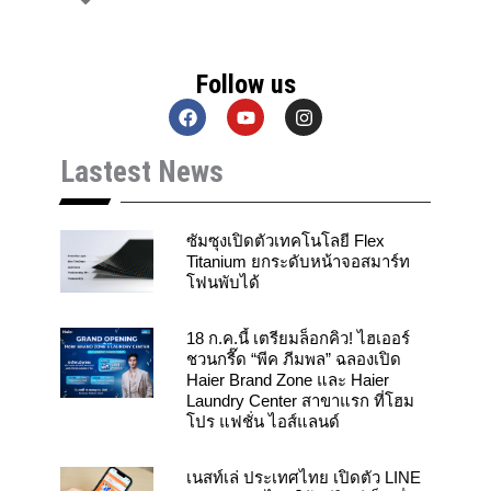
Follow us
F
Y
I
a
o
n
c
u
s
Lastest News
e
t
t
b
u
a
o
b
g
o
e
r
k
a
ซัมซุงเปิดตัวเทคโนโลยี Flex
m
Titanium ยกระดับหน้าจอสมาร์ท
โฟนพับได้
18 ก.ค.นี้ เตรียมล็อกคิว! ไฮเออร์
ชวนกรี๊ด “พีค ภีมพล” ฉลองเปิด
Haier Brand Zone และ Haier
Laundry Center สาขาแรก ที่โฮม
โปร แฟชั่น ไอส์แลนด์
เนสท์เล่ ประเทศไทย เปิดตัว LINE