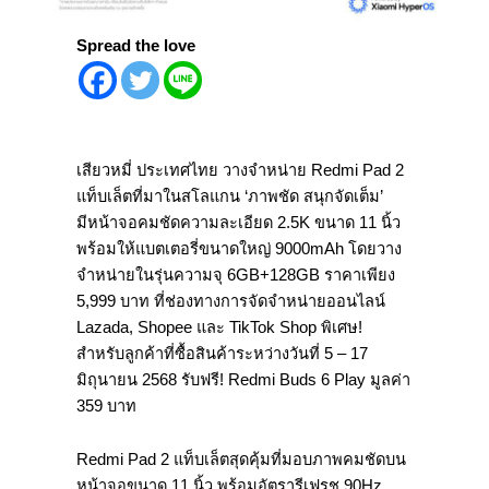
Spread the love
เสียวหมี่ ประเทศไทย วางจำหน่าย
Redmi Pad 2
แท็บเล็ตที่มาในสโลแกน ‘ภาพชัด สนุกจัดเต็ม’
มีหน้าจอคมชัดความละเอียด
2.5K
ขนาด
11
นิ้ว
พร้อมให้แบตเตอรี่ขนาดใหญ่
9000mAh
โดยวาง
จำหน่ายในรุ่นความจุ
6GB+128GB
ราคาเพียง
5,999
บาท ที่ช่องทางการจัดจำหน่ายออนไลน์
Lazada, Shopee
และ
TikTok Shop
พิเศษ!
สำหรับลูกค้าที่ซื้อสินค้าระหว่
างวันที่
5 – 17
มิถุนายน
2568
รับฟรี!
Redmi Buds 6 Play
มูลค่า
359
บาท
Redmi Pad 2
แท็บเล็ตสุดคุ้มที่มอบภาพคมชั
ดบน
หน้าจอขนาด
11
นิ้ว
พร้อมอัตรารีเฟรช
90Hz