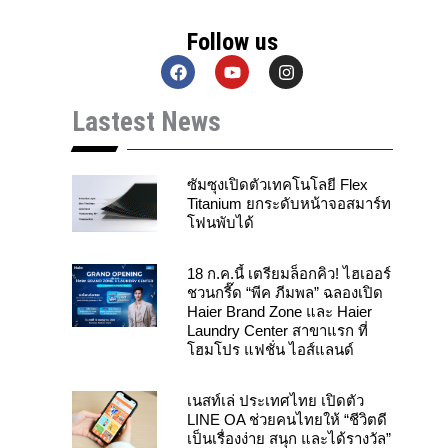
Follow us
F
Y
I
a
o
n
c
u
s
Lastest News
e
t
t
b
u
a
o
b
g
o
e
r
k
a
ซัมซุงเปิดตัวเทคโนโลยี Flex
m
Titanium ยกระดับหน้าจอสมาร์ท
โฟนพับได้
18 ก.ค.นี้ เตรียมล็อกคิว! ไฮเออร์
ชวนกรี๊ด “พีค ภีมพล” ฉลองเปิด
Haier Brand Zone และ Haier
Laundry Center สาขาแรก ที่
โฮมโปร แฟชั่น ไอส์แลนด์
เนสท์เล่ ประเทศไทย เปิดตัว
LINE OA ช่วยคนไทยให้ “ชีวิตดี
เป็นเรื่องง่าย สนุก และได้รางวัล”