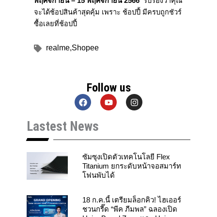
พฤศจิกายน –
15
พฤศจิกายน
2566
รับรองว่าคุณ
จะได้ช้อปสินค้าสุดคุ้ม เพราะ ช้อปปี้ มีครบถูกชัวร์
ซื้อเลยที่ช้อปปี้
realme
,
Shopee
Follow us
F
Y
I
a
o
n
c
u
s
Lastest News
e
t
t
b
u
a
o
b
g
o
e
r
k
a
ซัมซุงเปิดตัวเทคโนโลยี Flex
m
Titanium ยกระดับหน้าจอสมาร์ท
โฟนพับได้
18 ก.ค.นี้ เตรียมล็อกคิว! ไฮเออร์
ชวนกรี๊ด “พีค ภีมพล” ฉลองเปิด