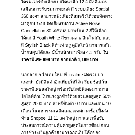
ไดรฟ์เวอร์ขับเสียงเบสไดนามิก 12.4 มิลลิเมตร
เสมือนการรับชมภาพยนต์ มี ระบบเสียง Spatial
360 องศา สามารถฟังเสียงที่สมจริงได้รอบทิศทาง
มาคู่กับ ระบบตัดเสียงรบกวน Active Noise
Cancellation 30 เดซิเบล มาพร้อม 2 สีให้เลือก
ได้แก่ สี Youth White สีขาวคลาสสิกล้ำสมัย และ
สี Stylish Black สีดำเท่ หรู ดูมีสไตล์ สามารถกัน
น้ำกันฝุ่นได้และ มีน้ำหนักเบาเพียง 4.1 กรัม
ใน
ราคาพิเศษ
999
บาท จากปกติ
1,199
บาท
นอกจาก 5 ไอเทมใหม่ ที่ realme มัดรวมมา
แนะนำ ยังมีสินค้าอีกเพียบให้ได้เตรียมช้อป ใน
ราคาพิเศษลดใหญ่ พร้อมรับสิทธิพิเศษมากมาย
ไฮไลท์ด้วยโปรแรงถูกชัวร์ด้วยส่วนลดสูงสุด 50%
สูงสุด 2000 บาท ส่งฟรีขั้นต่ำ 0 บาท และผ่อน 10
เดือน ในมหกรรมเฉลิมฉลองเทศกาลช้อปปิ้งส่ง
ท้าย Shopee 11.11 ลด ใหญ่ มากและเพื่อรับ
ประสบการณ์ความคุ้มค่าสูงสุดในการช้อป ก่อน
การชำระเงินลูกค้าสามารถกดเก็บโค้ดของ