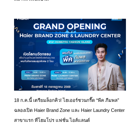
18 ก.ค.นี้ เตรียมล็อกคิว! ไฮเออร์ชวนกรี๊ด “พีค ภีมพล”
ฉลองเปิด Haier Brand Zone และ Haier Laundry Center
สาขาแรก ที่โฮมโปร แฟชั่น ไอส์แลนด์