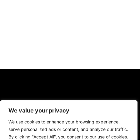
We value your privacy
F
Y
I
We use cookies to enhance your browsing experience,
a
o
n
c
u
s
serve personalized ads or content, and analyze our traffic.
Contact: icareuphone@gmail.com
e
t
t
By clicking "Accept All", you consent to our use of cookies.
b
u
a