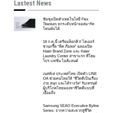
Lastest News
e
t
t
b
u
a
o
b
g
o
e
r
k
a
ซัมซุงเปิดตัวเทคโนโลยี Flex
m
Titanium ยกระดับหน้าจอสมาร์ท
โฟนพับได้
18 ก.ค.นี้ เตรียมล็อกคิว! ไฮเออร์
ชวนกรี๊ด “พีค ภีมพล” ฉลองเปิด
Haier Brand Zone และ Haier
Laundry Center สาขาแรก ที่โฮม
โปร แฟชั่น ไอส์แลนด์
เนสท์เล่ ประเทศไทย เปิดตัว LINE
OA ช่วยคนไทยให้ “ชีวิตดีเป็นเรื่อง
ง่าย สนุก และได้รางวัล” รับเทรนด์
ผู้บริโภคไทยมองหาชีวิตดีแบบที่
เอื้อมถึง
Samsung SEAO Executive Byline
Series: จากความสะดวกสู่ชีวิต