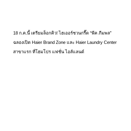
18 ก.ค.นี้ เตรียมล็อกคิว! ไฮเออร์ชวนกรี๊ด “พีค ภีมพล”
ฉลองเปิด Haier Brand Zone และ Haier Laundry Center
สาขาแรก ที่โฮมโปร แฟชั่น ไอส์แลนด์