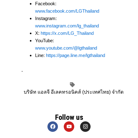
Facebook:
www.facebook.com/LGThailand
Instagram:
www.instagram.com/lg_thailand
X:
https://x.com/LG_Thailand
YouTube:
www.youtube.com/@lgthailand
Line:
https://page.line.me/lgthailand
บริษัท แอลจี อีเลคทรอนิคส์ (ประเทศไทย) จำกัด
Follow us
F
Y
I
a
o
n
c
u
s