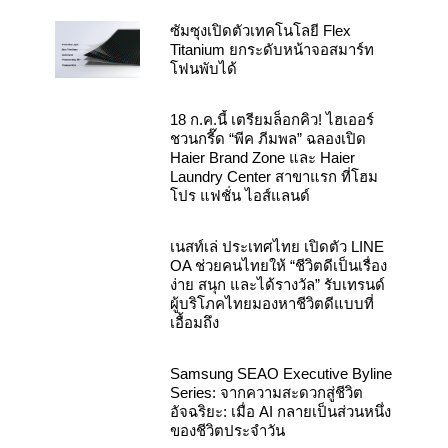
o
e
r
k
a
ซัมซุงเปิดตัวเทคโนโลยี Flex
m
Titanium ยกระดับหน้าจอสมาร์ท
โฟนพับได้
18 ก.ค.นี้ เตรียมล็อกคิว! ไฮเออร์
ชวนกรี๊ด “พีค ภีมพล” ฉลองเปิด
Haier Brand Zone และ Haier
Laundry Center สาขาแรก ที่โฮม
โปร แฟชั่น ไอส์แลนด์
เนสท์เล่ ประเทศไทย เปิดตัว LINE
OA ช่วยคนไทยให้ “ชีวิตดีเป็นเรื่อง
ง่าย สนุก และได้รางวัล” รับเทรนด์
ผู้บริโภคไทยมองหาชีวิตดีแบบที่
เอื้อมถึง
Samsung SEAO Executive Byline
Series: จากความสะดวกสู่ชีวิต
อัจฉริยะ: เมื่อ AI กลายเป็นส่วนหนึ่ง
ของชีวิตประจำวัน