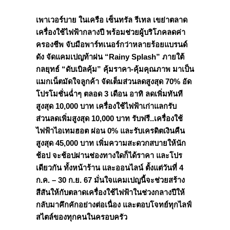
เพาเวอร์บาย ในเครือ เซ็นทรัล รีเทล เขย่าตลาด
เครื่องใช้ไฟฟ้ากลางปี พร้อมช่วยผู้บริโภคลดค่า
ครองชีพ จับมือพาร์ทเนอร์กว่าหลายร้อยแบรนด์
ดัง จัดแคมเปญท้าฝน “
Rainy Splash” ภายใต้
กลยุทธ์ “ดับเบิลคุ้ม” คุ้มราคา-คุ้มคุณภาพ มาเป็น
แมกเน็ตมัดใจลูกค้า จัดเต็มส่วนลดสูงสุด 70% อัด
โปรโมชั่นฉ่ำๆ ตลอด 3 เดือน อาทิ ลดเพิ่มทันที
สูงสุด 10,000 บาท เครื่องใช้ไฟฟ้าเก่าแลกรับ
ส่วนลดเพิ่มสูงสุด 10,000 บาท
รับฟรี..เครื่องใช้
ไฟฟ้าไอเทมฮอต
ผ่อน 0% และรับเครดิตเงินคืน
สูงสุด 45,000 บาท
เพิ่มความสะดวกสบายให้นัก
ช้อป จะช้อปผ่านช่องทางใดก็ได้ราคา และโปร
เดียวกัน ทั้งหน้าร้าน และออนไลน์ ตั้งแต่วันที่
4
ก.ค. – 30 ก.ย. 67 มั่นใจแคมเปญนี้จะช่วยสร้าง
สีสันให้กับตลาดเครื่องใช้ไฟฟ้าในช่วงกลางปีให้
กลับมาคึกคักอย่างต่อเนื่อง และตอบโจทย์ทุกไลฟ์
สไตล์ของทุกคนในครอบครัว