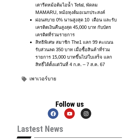
เตารีดหม้อต้มไอน้ำ Tefal, พัดลม
MAMARU, หม้อหุงต้มอเนกประสงค์
ผ่อนสบาย 0% นานสูงสุด 10 เดือน และรับ
เครดิตเงินคืนสูงสุด 45,000 บาท กับบัตร
เครดิตที่ร่วมรายการ
สิทธิพิเศษ สมาชิก The1 แลก 99 คะแนน
รับส่วนลด 350 บาท เมื่อซื้อสินค้าที่ร่วม
รายการ 15,000 บาทขึ้นไป/ใบเสร็จ แลก
สิทธิ์ได้ตั้งแต่วันที่ 4 ก.ค. – 7 ส.ค. 67
เพาเวอร์บาย
Follow us
F
Y
I
a
o
n
c
u
s
Lastest News
e
t
t
b
u
a
o
b
g