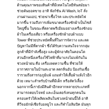
ด้านคุณภาพของสินค้าที่มีเทคโนโลยีทันสมัยมา
ช่วยดันยอดขาย อาทิ ฟังก์ชัน AI Wash, IoT สั่ง
งานผ่านแอป, ช่วยฆ่าเชื้อโรค และประหยัดไฟ
มากขึ้น รวมถึงการเพิ่มขนาดเครื่องซักผ้าเป็นไซส์
ใหญ่ขึ้น ในขณะที่ตลาดพรีเมียมอย่างเครื่องซักอบ
ผ้าในเครื่องเดียว หรือเครื่องซักผ้าอบผ้าแบบ
Tower ที่ช่วยประหยัดพื้นที่ในการจัดวาง และลด
ปัญหาไม่มีที่ตากผ้า ซึ่งได้รับความสนใจจากกลุ่ม
ลูกค้าที่มีกำลังซื้อสูง และผู้พักอาศัยในคอนโด
ส่วนอีกหนึ่งเครื่องใช้ไฟฟ้าที่มาแรงไม่แพ้กันใน
ช่วงหน้าฝน คือ เครื่องลดความชื้น ที่ช่วยให้
อากาศภายในบ้านสะอาด ลดกลิ่นอับ ป้องกันเชื้อ
รารวมถึงสารก่อภูมิแพ้ แถมทำให้เสื้อผ้าแห้งไวอีก
ด้วย เหมาะสำหรับบ้านที่มีเด็ก หรือสัตว์เลี้ยง
นอกจากนี้เรายังมีสินค้าอีกหลากหลายประเภทที่
สามารถตอบโจทย์ และเอ็นเตอร์เทนทุกคนใน
ครอบครัวให้เพลิดเพลินในช่วงหน้าฝนนี้ได้ อาทิ
ทีวีจอยักษ์เชียร์บอลยูโร และกีฬาโอลิมปิค มันทุก