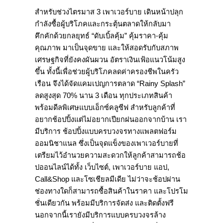
สำหรับช่วงไตรมาส 3 เพาเวอร์บาย เดินหน้าปลุก
กำลังซื้อผู้บริโภคและกระตุ้นตลาดให้กลับมา
คึกคักด้วยกลยุทธ์ “ดับเบิ้ลคุ้ม” คุ้มราคา-คุ้ม
คุณภาพ มาเป็นจุดขาย และให้สอดรับกับสภาพ
เศรษฐกิจที่ยังคงผันผวน อัตราเงินเฟ้อแนวโน้มสูง
ขึ้น ทั้งนี้เพื่อช่วยผู้บริโภคลดค่าครองชีพในครัว
เรือน จึงได้จัดแคมเปญการตลาด “Rainy Splash”
ลดสูงสุด 70% นาน 3 เดือน ทุกประเภทสินค้า
พร้อมดีลพิเศษแบบเอ็กซ์คลูซีฟ สำหรับลูกค้าที่
อยากช้อปปิ้งแต่ไม่อยากเปียกฝนออกจากบ้าน เรา
มีบริการ ช้อปปิ้งแบบครบวงจรทางแพลตฟอร์ม
ออมนิชาแนล ซึ่งเป็นจุดแข็งของเพาเวอร์บายที่
เตรียมไว้อำนวยความสะดวกให้ลูกค้าสามารถช้อ
ปออนไลน์ได้ทั้ง เว็บไซต์, เพาเวอร์บาย แอป,
Call&Shop และโซเชียลมีเดีย ไม่ว่าจะช้อปผ่าน
ช่องทางใดก็สามารถซื้อสินค้าในราคา และโปรโม
ชั่นเดียวกัน พร้อมมีบริการจัดส่ง และติดตั้งฟรี
นอกจากนี้เรายังมีบริการแบบครบวงจรล้าง