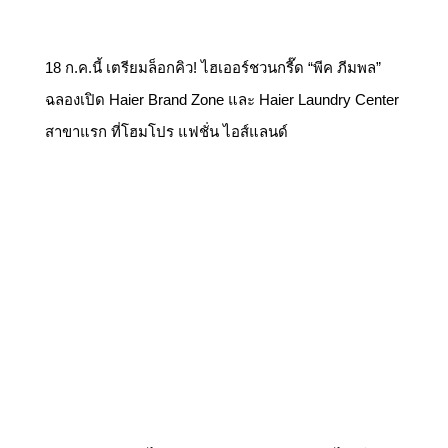
18 ก.ค.นี้ เตรียมล็อกคิว! ไฮเออร์ชวนกรี๊ด “พีค ภีมพล”
ฉลองเปิด Haier Brand Zone และ Haier Laundry Center
สาขาแรก ที่โฮมโปร แฟชั่น ไอส์แลนด์