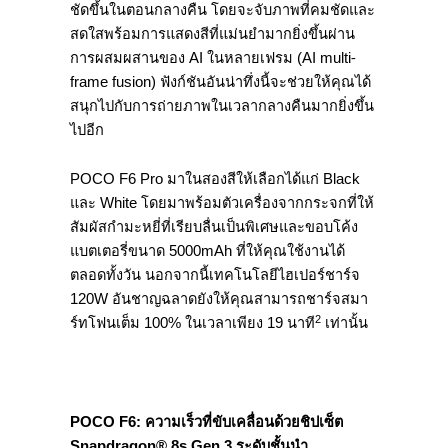
ชัดขึ้นในตอนกลางคืน โดยจะจับภาพที่คมชัดและ
สดใสพร้อมการแสดงสีที่แม่นยำมากยิ่งขึ้นผ่าน
การผสมผสานของ AI ในหลายเฟรม (AI multi-
frame fusion) ฟังก์ชันอันน่าทึ่งนี้จะช่วยให้คุณได้
สนุกไปกับการถ่ายภาพในเวลากลางคืนมากยิ่งขึ้น
ไปอีก
POCO F6 Pro มาในสองสีให้เลือกได้แก่ Black
และ White โดยมาพร้อมตัวเครื่องจากกระจกที่ให้
สัมผัสกำมะหยี่ที่เรียบลื่นเป็นพิเศษและขอบโค้ง
แบตเตอรี่ขนาด 5000mAh ที่ให้คุณใช้งานได้
ตลอดทั้งวัน นอกจากนี้เทคโนโลยีไฮเปอร์ชาร์จ
120W อันชาญฉลาดยังให้คุณสามารถชาร์จสมา
2
ร์ทโฟนเต็ม 100% ในเวลาเพียง 19 นาที
เท่านั้น
POCO F6: ความเร็วที่ขับเคลื่อนด้วยชิปเซ็ต
Snapdragon® 8s Gen 3 ระดับชั้นนำ