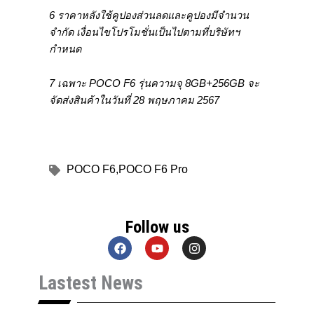
6 ราคาหลังใช้คูปองส่วนลดและคูปองมีจำนวน
จำกัด เงื่อนไขโปรโมชั่นเป็นไปตามที่บริษัทฯ
กำหนด
7 เฉพาะ POCO F6 รุ่นความจุ 8GB+256GB จะ
จัดส่งสินค้าในวันที่ 28 พฤษภาคม 2567
POCO F6
,
POCO F6 Pro
Follow us
F
Y
I
a
o
n
c
u
s
Lastest News
e
t
t
b
u
a
o
b
g