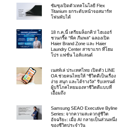
o
e
r
k
a
ซัมซุงเปิดตัวเทคโนโลยี Flex
m
Titanium ยกระดับหน้าจอสมาร์ท
โฟนพับได้
18 ก.ค.นี้ เตรียมล็อกคิว! ไฮเออร์
ชวนกรี๊ด “พีค ภีมพล” ฉลองเปิด
Haier Brand Zone และ Haier
Laundry Center สาขาแรก ที่โฮม
โปร แฟชั่น ไอส์แลนด์
เนสท์เล่ ประเทศไทย เปิดตัว LINE
OA ช่วยคนไทยให้ “ชีวิตดีเป็นเรื่อง
ง่าย สนุก และได้รางวัล” รับเทรนด์
ผู้บริโภคไทยมองหาชีวิตดีแบบที่
เอื้อมถึง
Samsung SEAO Executive Byline
Series: จากความสะดวกสู่ชีวิต
อัจฉริยะ: เมื่อ AI กลายเป็นส่วนหนึ่ง
ของชีวิตประจำวัน