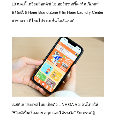
18 ก.ค.นี้ เตรียมล็อกคิว! ไฮเออร์ชวนกรี๊ด “พีค ภีมพล”
ฉลองเปิด Haier Brand Zone และ Haier Laundry Center
สาขาแรก ที่โฮมโปร แฟชั่น ไอส์แลนด์
เนสท์เล่ ประเทศไทย เปิดตัว LINE OA ช่วยคนไทยให้
“ชีวิตดีเป็นเรื่องง่าย สนุก และได้รางวัล” รับเทรนด์ผู้