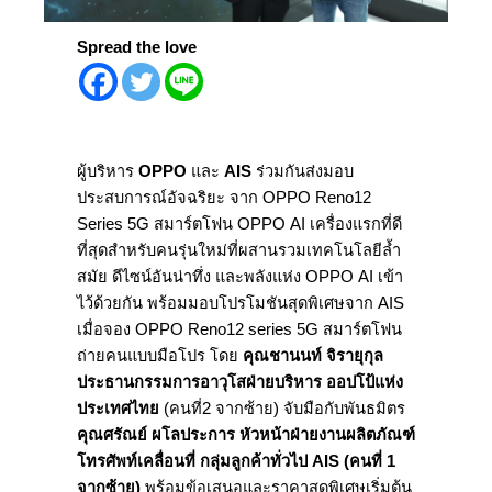
Spread the love
ผู้บริหาร
OPPO
และ
AIS
ร่วมกันส่งมอบ
ประสบการณ์อัจฉริยะ จาก OPPO Reno12
Series 5G สมาร์ตโฟน OPPO AI เครื่องแรกที่ดี
ที่สุดสำหรับคนรุ่นใหม่ที่ผสานรวมเทคโนโลยีล้ำ
สมัย ดีไซน์อันน่าทึ่ง และพลังแห่ง OPPO AI เข้า
ไว้ด้วยกัน พร้อมมอบโปรโมชันสุดพิเศษจาก AIS
เมื่อจอง OPPO Reno12 series 5G สมาร์ตโฟน
ถ่ายคนแบบมือโปร โดย
คุณชานนท์ จิรายุกุล
ประธานกรรมการอาวุโสฝ่ายบริหาร ออปโป้แห่ง
ประเทศไทย
(คนที่2 จากซ้าย) จับมือกับพันธมิตร
คุณศรัณย์ ผโลประการ หัวหน้าฝ่ายงานผลิตภัณฑ์
โทรศัพท์เคลื่อนที่ กลุ่มลูกค้าทั่วไป
AIS (คนที่ 1
จากซ้าย)
พร้อมข้อเสนอและราคาสุดพิเศษเริ่มต้น