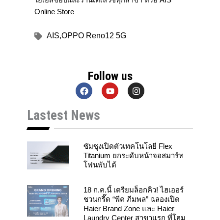
Online Store
AIS
,
OPPO Reno12 5G
Follow us
F
Y
I
a
o
n
c
u
s
Lastest News
e
t
t
b
u
a
o
b
g
o
e
r
k
a
ซัมซุงเปิดตัวเทคโนโลยี Flex
m
Titanium ยกระดับหน้าจอสมาร์ท
โฟนพับได้
18 ก.ค.นี้ เตรียมล็อกคิว! ไฮเออร์
ชวนกรี๊ด “พีค ภีมพล” ฉลองเปิด
Haier Brand Zone และ Haier
Laundry Center สาขาแรก ที่โฮม