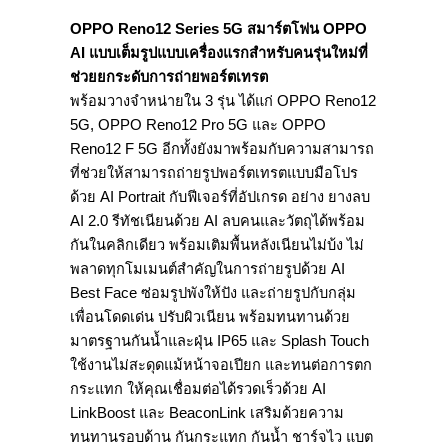
OPPO Reno12 Series 5G สมาร์ตโฟน OPPO
AI แบบเต็มรูปแบบเครื่องแรกสำหรับคนรุ่นใหม่ที่
ช่วยยกระดับการถ่ายพอร์ตเทรต
พร้อมวางจำหน่ายใน 3 รุ่น ได้แก่ OPPO Reno12
5G, OPPO Reno12 Pro 5G และ OPPO
Reno12 F 5G อีกทั้งยังมาพร้อมกับความสามารถ
ที่ช่วยให้สามารถถ่ายรูปพอร์ตเทรตแบบมือโปร
ด้วย AI Portrait กับฟีเจอร์ที่อัปเกรด อย่าง ยางลบ
AI 2.0 รีทัชเนียนด้วย AI ลบคนและวัตถุได้พร้อม
กันในคลิกเดียว พร้อมเติมพื้นหลังเนียนไม่บ้ง ไม่
พลาดทุกโมเมนต์สำคัญในการถ่ายรูปด้วย AI
Best Face ซ่อมรูปพังให้ปัง และถ่ายรูปกับกลุ่ม
เพื่อนโดดเด่น ปรับผิวเนียน พร้อมทนทานด้วย
มาตรฐานกันน้ำและฝุ่น IP65 และ Splash Touch
ใช้งานไม่สะดุดแม้หน้าจอเปียก และทนต่อการตก
กระแทก ให้คุณเชื่อมต่อได้รวดเร็วด้วย AI
LinkBoost และ BeaconLink เสริมด้วยความ
ทนทานรอบด้าน กันกระแทก กันน้ำ ชาร์จไว แบต