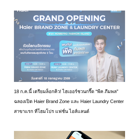
18 ก.ค.นี้ เตรียมล็อกคิว! ไฮเออร์ชวนกรี๊ด “พีค ภีมพล”
ฉลองเปิด Haier Brand Zone และ Haier Laundry Center
สาขาแรก ที่โฮมโปร แฟชั่น ไอส์แลนด์