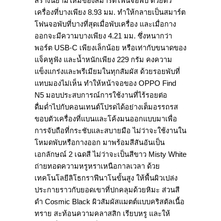
สร้างนิยามใหม่ของสมาร์ตโฟนจอพับ ด้วยตัว
เครื่องที่บางเพียง 8.93 มม. ทำให้กลายเป็นสมาร์ต
โฟนจอพับที่บางที่สุดเมื่อพับเครื่อง และเมื่อกาง
ออกจะมีความบางเพียง 4.21 มม. ซึ่งหนากว่า
พอร์ต USB-C เพียงเล็กน้อย หรือเท่ากับขนาดของ
แจ็คหูฟัง และน้ำหนักเพียง 229 กรัม คงความ
แข็งแกร่งและพรีเมียมในทุกสัมผัส ด้วยรอยพับที่
แทบมองไม่เห็น ทำให้หน้าจอของ OPPO Find
N5 มอบประสบการณ์การใช้งานที่ไร้รอยต่อ
ดื่มด่ำไปกับคอนเทนต์โปรดได้อย่างเต็มอรรถรส
ขอบตัวเครื่องที่แบนและโค้งมนออกแบบมาเพื่อ
การจับถือที่กระชับและสบายมือ ไม่ว่าจะใช้งานใน
โหมดพับหรือกางออก มาพร้อมสีสันอันเป็น
เอกลักษณ์ 2 เฉดสี ไม่ว่าจะเป็นสีขาว Misty White
ถ่ายทอดความหรูหราเหนือกาลเวลา ด้วย
เทคโนโลยีลิโธกราฟีนาโนขั้นสูง ให้พื้นผิวเปล่ง
ประกายราวกับยอดเขาที่ปกคลุมด้วยหิมะ ส่วนสี
ดำ Cosmic Black ผิวสัมผัสแมตต์แบบคริสตัลเนื้อ
ทราย สะท้อนความคลาสสิก เรียบหรู และให้