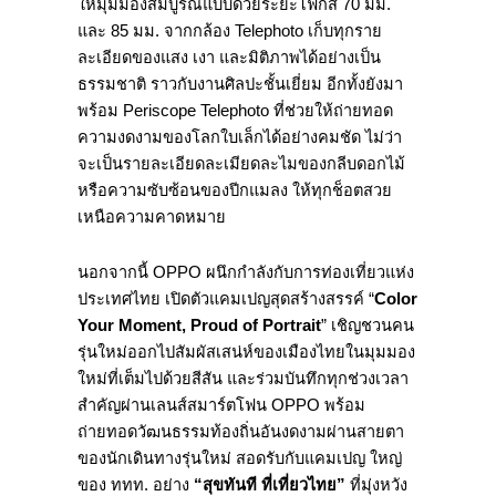
ให้มุมมองสมบูรณ์แบบด้วยระยะโฟกัส 70 มม.
และ 85 มม. จากกล้อง Telephoto เก็บทุกราย
ละเอียดของแสง เงา และมิติภาพได้อย่างเป็น
ธรรมชาติ ราวกับงานศิลปะชั้นเยี่ยม อีกทั้งยังมา
พร้อม Periscope Telephoto ที่ช่วยให้ถ่ายทอด
ความงดงามของโลกใบเล็กได้อย่างคมชัด ไม่ว่า
จะเป็นรายละเอียดละเมียดละไมของกลีบดอกไม้
หรือความซับซ้อนของปีกแมลง ให้ทุกช็อตสวย
เหนือความคาดหมาย
นอกจากนี้ OPPO ผนึกกำลังกับการท่องเที่ยวแห่ง
ประเทศไทย เปิดตัวแคมเปญสุดสร้างสรรค์ “
Color
Your Moment, Proud of Portrait
” เชิญชวนคน
รุ่นใหม่ออกไปสัมผัสเสน่ห์ของเมืองไทยในมุมมอง
ใหม่ที่เต็มไปด้วยสีสัน และร่วมบันทึกทุกช่วงเวลา
สำคัญผ่านเลนส์สมาร์ตโฟน OPPO พร้อม
ถ่ายทอดวัฒนธรรมท้องถิ่นอันงดงามผ่านสายตา
ของนักเดินทางรุ่นใหม่ สอดรับกับแคมเปญ ใหญ่
ของ ททท. อย่าง
“สุขทันที ที่เที่ยวไทย”
ที่มุ่งหวัง