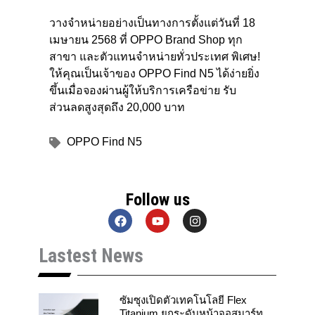
วางจำหน่ายอย่างเป็นทางการตั้งแต่วันที่ 18
เมษายน 2568 ที่ OPPO Brand Shop ทุก
สาขา และตัวแทนจำหน่ายทั่วประเทศ พิเศษ!
ให้คุณเป็นเจ้าของ OPPO Find N5 ได้ง่ายยิ่ง
ขึ้นเมื่อจองผ่านผู้ให้บริการเครือข่าย รับ
ส่วนลดสูงสุดถึง 20,000 บาท
OPPO Find N5
Follow us
F
Y
I
a
o
n
c
u
s
Lastest News
e
t
t
b
u
a
o
b
g
o
e
r
k
a
ซัมซุงเปิดตัวเทคโนโลยี Flex
m
Titanium ยกระดับหน้าจอสมาร์ท