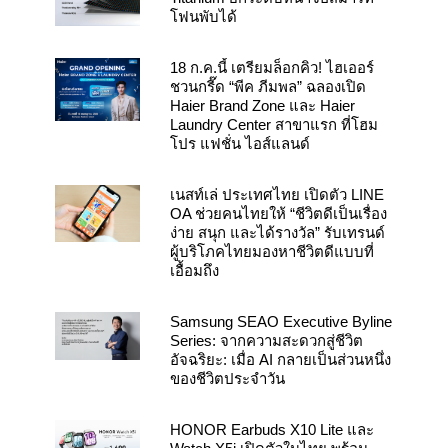
โฟนพับได้
18 ก.ค.นี้ เตรียมล็อกคิว! ไฮเออร์
ชวนกรี๊ด “พีค ภีมพล” ฉลองเปิด
Haier Brand Zone และ Haier
Laundry Center สาขาแรก ที่โฮม
โปร แฟชั่น ไอส์แลนด์
เนสท์เล่ ประเทศไทย เปิดตัว LINE
OA ช่วยคนไทยให้ “ชีวิตดีเป็นเรื่อง
ง่าย สนุก และได้รางวัล” รับเทรนด์
ผู้บริโภคไทยมองหาชีวิตดีแบบที่
เอื้อมถึง
Samsung SEAO Executive Byline
Series: จากความสะดวกสู่ชีวิต
อัจฉริยะ: เมื่อ AI กลายเป็นส่วนหนึ่ง
ของชีวิตประจำวัน
HONOR Earbuds X10 Lite และ