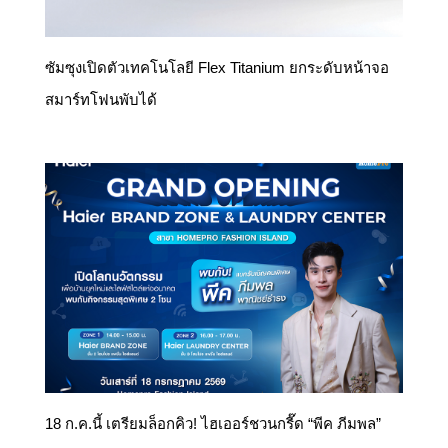
ซัมซุงเปิดตัวเทคโนโลยี Flex Titanium ยกระดับหน้าจอ
สมาร์ทโฟนพับได้
18 ก.ค.นี้ เตรียมล็อกคิว! ไฮเออร์ชวนกรี๊ด “พีค ภีมพล”