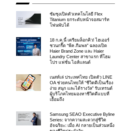
o
b
g
o
e
r
k
a
ซัมซุงเปิดตัวเทคโนโลยี Flex
m
Titanium ยกระดับหน้าจอสมาร์ท
โฟนพับได้
18 ก.ค.นี้ เตรียมล็อกคิว! ไฮเออร์
ชวนกรี๊ด “พีค ภีมพล” ฉลองเปิด
Haier Brand Zone และ Haier
Laundry Center สาขาแรก ที่โฮม
โปร แฟชั่น ไอส์แลนด์
เนสท์เล่ ประเทศไทย เปิดตัว LINE
OA ช่วยคนไทยให้ “ชีวิตดีเป็นเรื่อง
ง่าย สนุก และได้รางวัล” รับเทรนด์
ผู้บริโภคไทยมองหาชีวิตดีแบบที่
เอื้อมถึง
Samsung SEAO Executive Byline
Series: จากความสะดวกสู่ชีวิต
อัจฉริยะ: เมื่อ AI กลายเป็นส่วนหนึ่ง
ของชีวิตประจำวัน