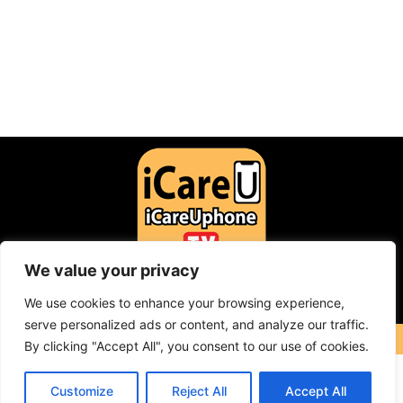
We value your privacy
F
Y
I
a
o
n
c
u
s
We use cookies to enhance your browsing experience,
Contact: icareuphone@gmail.com
e
t
t
b
u
a
serve personalized ads or content, and analyze our traffic.
o
b
g
COPYRIGHT © 2023 ICareUPhone. ALL RIGHT RESERVED
By clicking "Accept All", you consent to our use of cookies.
o
e
r
k
a
m
Customize
Reject All
Accept All