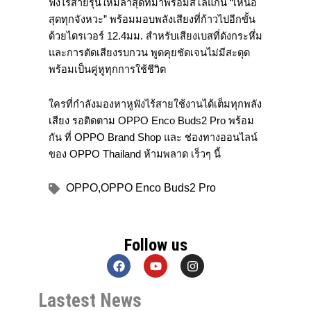
ฟังไร้สายรุ่นใหม่ล่าสุดที่มาพร้อมสโลแกน “เหนือ
สุดทุกจังหวะ” พร้อมมอบพลังเสียงที่ก้าวไปอีกขั้น
ด้วยไดรเวอร์ 12.4มม. สำหรับเสียงเบสที่ดังกระหึ่ม
และการตัดเสียงรบกวน พูดคุยชัดเจนไม่มีสะดุด
พร้อมเป็นคู่หูทุกการใช้ชีวิต
ใครที่กำลังมองหาหูฟังไร้สายใช้งานได้เต็มทุกพลัง
เสียง รอติดตาม OPPO Enco Buds2 Pro พร้อม
กัน ที่ OPPO Brand Shop และ ช่องทางออนไลน์
ของ OPPO Thailand ห้ามพลาด เร็วๆ นี้
OPPO
,
OPPO Enco Buds2 Pro
Follow us
F
Y
I
a
o
n
c
u
s
Lastest News
e
t
t
b
u
a