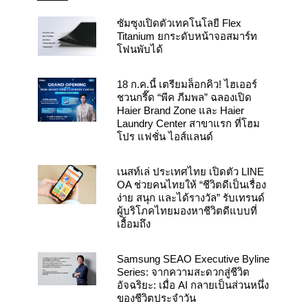
o
e
r
k
a
ซัมซุงเปิดตัวเทคโนโลยี Flex
m
Titanium ยกระดับหน้าจอสมาร์ท
โฟนพับได้
18 ก.ค.นี้ เตรียมล็อกคิว! ไฮเออร์
ชวนกรี๊ด “พีค ภีมพล” ฉลองเปิด
Haier Brand Zone และ Haier
Laundry Center สาขาแรก ที่โฮม
โปร แฟชั่น ไอส์แลนด์
เนสท์เล่ ประเทศไทย เปิดตัว LINE
OA ช่วยคนไทยให้ “ชีวิตดีเป็นเรื่อง
ง่าย สนุก และได้รางวัล” รับเทรนด์
ผู้บริโภคไทยมองหาชีวิตดีแบบที่
เอื้อมถึง
Samsung SEAO Executive Byline
Series: จากความสะดวกสู่ชีวิต
อัจฉริยะ: เมื่อ AI กลายเป็นส่วนหนึ่ง
ของชีวิตประจำวัน