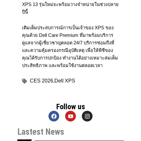
XPS 13 รุ่นใหม่จะพร้อมวางจำหน่ายในช่วงปลาย
ปีนี้
เติมเต็มประสบการณ์การเป็นเจ้าของ XPS ของ
คุณด้วย Dell Care Premium ที่มาพร้อมบริการ
ดูแลจากผู้เชี่ยวชาญตลอด 24/7 บริการซ่อมถึงที่
และความคุ้มครองกรณีอุบัติเหตุ เพื่อให้พีซีของ
คุณได้รับการปกป้อง ทำงานได้อย่างเหมาะสมเต็ม
ประสิทธิภาพ และพร้อมใช้งานตลอดเวลา
CES 2026
,
Dell XPS
Follow us
F
Y
I
a
o
n
c
u
s
Lastest News
e
t
t
b
u
a
o
b
g