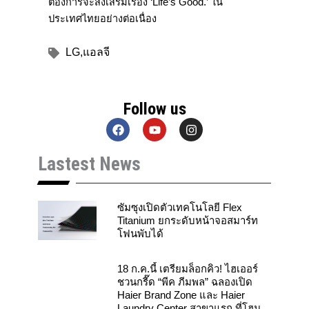
ต้องการจะส่งเสริมเรื่อง ‘Life’s Good.’ ใน
ประเทศไทยอย่างต่อเนื่อง
LG
,
แอลจี
Follow us
F
Y
I
a
o
n
c
u
s
Lastest News
e
t
t
b
u
a
o
b
g
o
e
r
k
a
ซัมซุงเปิดตัวเทคโนโลยี Flex
m
Titanium ยกระดับหน้าจอสมาร์ท
โฟนพับได้
18 ก.ค.นี้ เตรียมล็อกคิว! ไฮเออร์
ชวนกรี๊ด “พีค ภีมพล” ฉลองเปิด
Haier Brand Zone และ Haier
Laundry Center สาขาแรก ที่โฮม