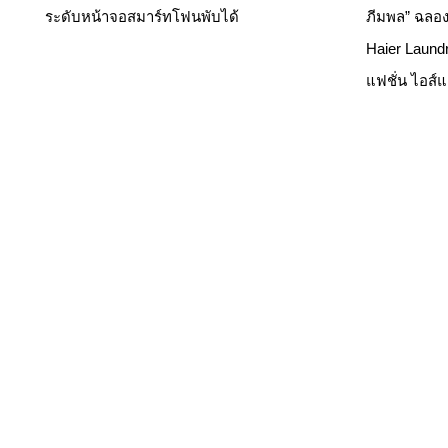
ระดับหน้าจอสมาร์ทโฟนพับได้
ภีมพล” ฉลอง
Haier Laund
แฟชั่น ไอส์