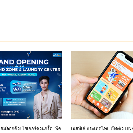
รียมล็อกคิว! ไฮเออร์ชวนกรี๊ด “พีค
เนสท์เล่ ประเทศไทย เปิดตัว LI