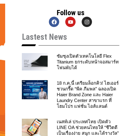
Follow us
F
Y
I
a
o
n
c
u
s
Lastest News
e
t
t
b
u
a
o
b
g
o
e
r
k
a
ซัมซุงเปิดตัวเทคโนโลยี Flex
m
Titanium ยกระดับหน้าจอสมาร์ท
โฟนพับได้
18 ก.ค.นี้ เตรียมล็อกคิว! ไฮเออร์
ชวนกรี๊ด “พีค ภีมพล” ฉลองเปิด
Haier Brand Zone และ Haier
Laundry Center สาขาแรก ที่
โฮมโปร แฟชั่น ไอส์แลนด์
เนสท์เล่ ประเทศไทย เปิดตัว
LINE OA ช่วยคนไทยให้ “ชีวิตดี
เป็นเรื่องง่าย สนุก และได้รางวัล”