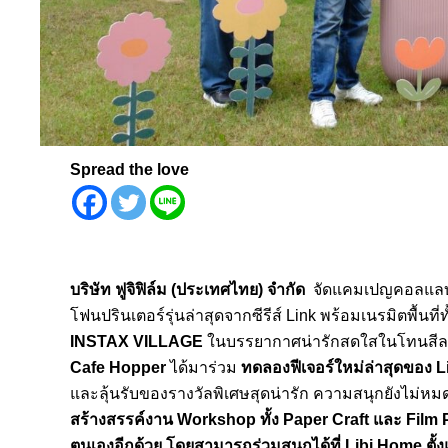
Spread the love
บริษัท ฟูจิฟิล์ม (ประเทศไทย) จำกัด
จัดแคมเปญคอลแลบคา
โฟนปรินเตอร์รุ่นล่าสุดจากซีรีส์ Link พร้อมเนรมิตพื้
INSTAX VILLAGE
ในบรรยากาศน่ารักสดใสในโทนสีละม
Cafe Hopper
ได้มาร่วม
ทดลองฟีเจอร์ใหม่ล่าสุดของ
L
และลุ้นรับของรางวัลพิเศษสุดน่ารัก ความสนุกยังไม่ห
สร้างสรรค์งาน
W
orkshop ทั้ง
Paper Craft
และ
Film 
ตนเองอีกด้วย โดยสามารถร่วมสนุกได้ที่
Libi Home
ตั้ง