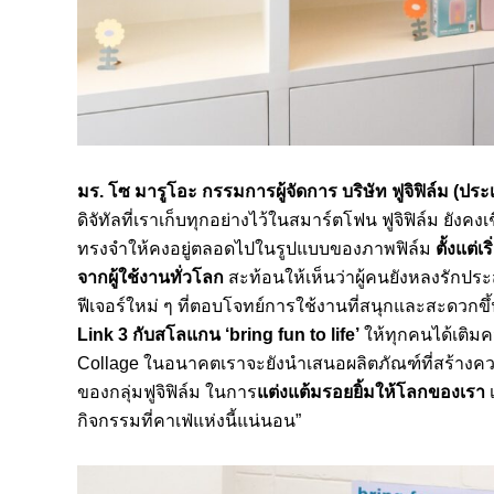
มร. โซ มารูโอะ กรรมการผู้จัดการ บริษัท ฟูจิฟิล์ม (
ดิจัทัลที่เราเก็บทุกอย่างไว้ในสมาร์ตโฟน ฟูจิฟิล์ม ย
ทรงจำให้คงอยู่ตลอดไปในรูปแบบของภาพฟิล์ม
ตั้งแต่
จากผู้ใช้งานทั่วโลก
สะท้อนให้เห็นว่าผู้คนยังหลงรักประ
ฟีเจอร์ใหม่ ๆ ที่ตอบโจทย์การใช้งานที่สนุกและสะดวกขึ
Link 3
กับสโลแกน
‘
b
ring fun to life’
ให้ทุกคนได้เติมค
Collage ในอนาคตเราจะยังนำเสนอผลิตภัณฑ์ที่สร้างค
ของกลุ่มฟูจิฟิล์ม ในการ
แต่งแต้มรอยยิ้มให้โลกของเรา
กิจกรรมที่คาเฟ่แห่งนี้แน่นอน”