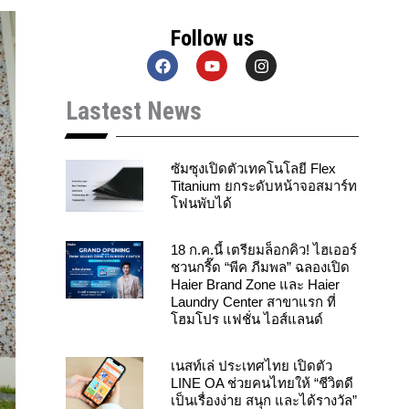
Follow us
F
Y
I
a
o
n
c
u
s
Lastest News
e
t
t
b
u
a
o
b
g
o
e
r
k
a
ซัมซุงเปิดตัวเทคโนโลยี Flex
m
Titanium ยกระดับหน้าจอสมาร์ท
โฟนพับได้
18 ก.ค.นี้ เตรียมล็อกคิว! ไฮเออร์
ชวนกรี๊ด “พีค ภีมพล” ฉลองเปิด
Haier Brand Zone และ Haier
Laundry Center สาขาแรก ที่
โฮมโปร แฟชั่น ไอส์แลนด์
เนสท์เล่ ประเทศไทย เปิดตัว
LINE OA ช่วยคนไทยให้ “ชีวิตดี
เป็นเรื่องง่าย สนุก และได้รางวัล”