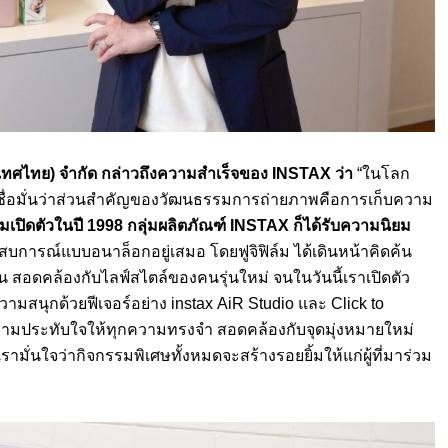
ประเทศไทย) จำกัด กล่าวถึงความสำเร็จของ INSTAX ว่า
“ในโลก
ังคงเชื่อมั่นว่าส่วนสำคัญของวัฒนธรรมการถ่ายภาพคือการเก็บความ
เริ่มเปิดตัวในปี 1998 กลุ่มผลิตภัณฑ์ INSTAX ก็ได้รับความนิยม
สบการณ์แบบอนาล็อกอยู่เสมอ โดยฟูจิฟิล์ม ได้เดินหน้าคิดค้น
้น สอดคล้องกับไลฟ์สไตล์ของคนรุ่นใหม่ จนในวันนี้เราเปิดตัว
วามสนุกด้วยฟีเจอร์อย่าง instax AiR Studio และ Click to
วามประทับใจให้ทุกความทรงจำ สอดคล้องกับจุดมุ่งหมายใหม่
เรามั่นใจว่ากิจกรรมพิเศษทั้งหมดจะสร้างรอยยิ้มให้แก่ผู้ที่มาร่วม