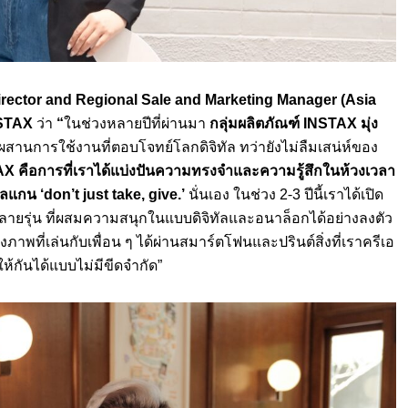
irector
and
Regional Sale and Marketing Manager
(Asia
STAX
ว่า
“
ในช่วงหลายปีที่ผ่านมา
กลุ่มผลิตภัณฑ์ INSTAX มุ่ง
สานการใช้งานที่ตอบโจทย์โลกดิจิทัล ทว่ายังไม่ลืมเสน่ห์ของ
X คือการที่เราได้แบ่งปันความทรงจำและความรู้สึกในห้วงเวลา
สโลแกน
‘
don
’
t just take, give.
’
นั่นเอง ในช่วง 2-3 ปีนี้เราได้เปิด
ยรุ่น ที่ผสมความสนุกในแบบดิจิทัลและอนาล็อกได้อย่างลงตัว
่งภาพที่เล่นกับเพื่อน ๆ ได้ผ่านสมาร์ตโฟนและปรินต์สิ่งที่เราครีเอ
ห้กันได้แบบไม่มีขีดจำกัด”