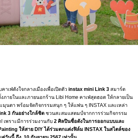
เฟ่ดังใจกลางเมืองเพื่อเปิดตัว
instax mini Link
3
สมาร์ต
นที่ทั้งภายในและภายนอกร้าน Libi Home คาเฟ่สุดฮอต ให้กลายเป็น
ุนตา พร้อมจัดกิจกรรมสนุก ๆ ให้แฟน ๆ INSTAX และเหล่า
ink 3
กันอย่างใกล้ชิด
ชวนสะสมแสตมป์จากการร่วมกิจกรรม
มด! เพราะมีการร่วมงานกับ
2
ศิลปินชื่อดังในการออกแบบและ
Painting
ให้สาย
DIY
ได้ร่วมตกแต่งฟิล์ม INSTAX ในสไตล์ของ
แต่วันนี้ ถึง
10
กันยายน 2567 เท่านั้น