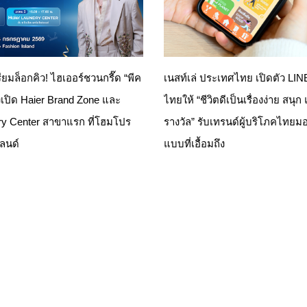
รียมล็อกคิว! ไฮเออร์ชวนกรี๊ด “พีค
เนสท์เล่ ประเทศไทย เปิดตัว LI
เปิด Haier Brand Zone และ
ไทยให้ “ชีวิตดีเป็นเรื่องง่าย สนุก
ry Center สาขาแรก ที่โฮมโปร
รางวัล” รับเทรนด์ผู้บริโภคไทยมอ
แลนด์
แบบที่เอื้อมถึง