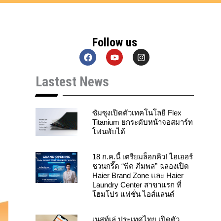
Follow us
F
Y
I
a
o
n
c
u
s
Lastest News
e
t
t
b
u
a
o
b
g
o
e
r
k
a
ซัมซุงเปิดตัวเทคโนโลยี Flex
m
Titanium ยกระดับหน้าจอสมาร์ท
โฟนพับได้
18 ก.ค.นี้ เตรียมล็อกคิว! ไฮเออร์
ชวนกรี๊ด “พีค ภีมพล” ฉลองเปิด
Haier Brand Zone และ Haier
Laundry Center สาขาแรก ที่
โฮมโปร แฟชั่น ไอส์แลนด์
เนสท์เล่ ประเทศไทย เปิดตัว