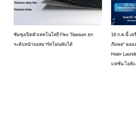
ซัมซุงเปิดตัวเทคโนโลยี Flex Titanium ยก
18 ก.ค.นี้ เต
ระดับหน้าจอสมาร์ทโฟนพับได้
ภีมพล” ฉลอง
Haier Laund
แฟชั่น ไอส์