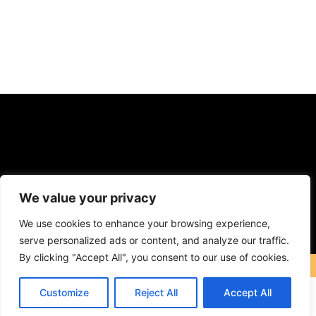
F
Y
I
a
o
n
We value your privacy
c
u
s
Contact: icareuphone@gmail.com
e
t
t
b
u
a
We use cookies to enhance your browsing experience,
o
b
g
COPYRIGHT © 2023 ICareUPhone. ALL RIGHT RESERVED
serve personalized ads or content, and analyze our traffic.
o
e
r
k
a
By clicking "Accept All", you consent to our use of cookies.
m
Customize
Reject All
Accept All