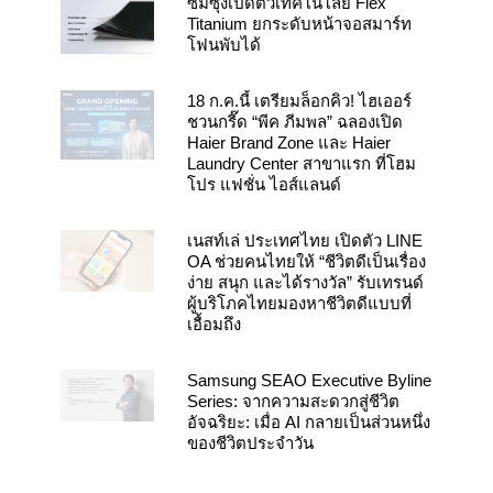
k
a
ซัมซุงเปิดตัวเทคโนโลยี Flex
m
Titanium ยกระดับหน้าจอสมาร์ท
โฟนพับได้
18 ก.ค.นี้ เตรียมล็อกคิว! ไฮเออร์
ชวนกรี๊ด “พีค ภีมพล” ฉลองเปิด
Haier Brand Zone และ Haier
Laundry Center สาขาแรก ที่โฮม
โปร แฟชั่น ไอส์แลนด์
เนสท์เล่ ประเทศไทย เปิดตัว LINE
OA ช่วยคนไทยให้ “ชีวิตดีเป็นเรื่อง
ง่าย สนุก และได้รางวัล” รับเทรนด์
ผู้บริโภคไทยมองหาชีวิตดีแบบที่
เอื้อมถึง
Samsung SEAO Executive Byline
Series: จากความสะดวกสู่ชีวิต
อัจฉริยะ: เมื่อ AI กลายเป็นส่วนหนึ่ง
ของชีวิตประจำวัน