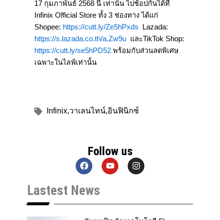
17 กุมภาพันธ์ 2568 นี้ เท่านั้น ไปช้อปกันได้ที่
Infinix Official Store ทั้ง 3 ช่องทาง ได้แก่
Shopee:
https://cutt.ly/Ze5hPxds
Lazada:
https://s.lazada.co.th/a.Zw9u
และTikTok Shop:
https://cutt.ly/se5hPD52
พร้อมกับส่วนลดพิเศษ
เฉพาะในไลฟ์เท่านั้น
Infinix
,
วาเลนไทน์
,
อินฟินิกซ์
Follow us
F
Y
I
a
o
n
c
u
s
Lastest News
e
t
t
b
u
a
o
b
g
o
e
r