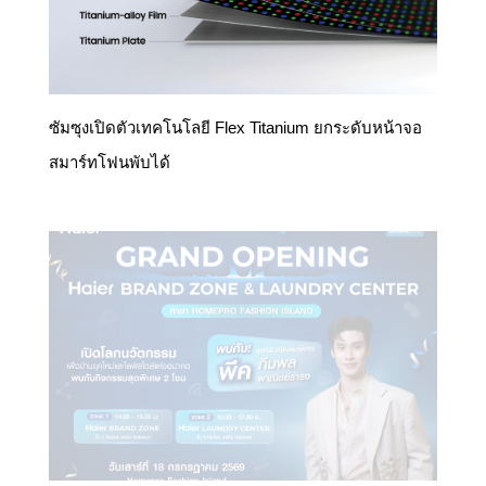
ซัมซุงเปิดตัวเทคโนโลยี Flex Titanium ยกระดับหน้าจอ
สมาร์ทโฟนพับได้
18 ก.ค.นี้ เตรียมล็อกคิว! ไฮเออร์ชวนกรี๊ด “พีค ภีมพล”