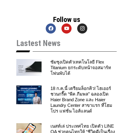
Follow us
F
Y
I
a
o
n
c
u
s
Lastest News
e
t
t
b
u
a
o
b
g
o
e
r
k
a
ซัมซุงเปิดตัวเทคโนโลยี Flex
m
Titanium ยกระดับหน้าจอสมาร์ท
โฟนพับได้
18 ก.ค.นี้ เตรียมล็อกคิว! ไฮเออร์
ชวนกรี๊ด “พีค ภีมพล” ฉลองเปิด
Haier Brand Zone และ Haier
Laundry Center สาขาแรก ที่โฮม
โปร แฟชั่น ไอส์แลนด์
เนสท์เล่ ประเทศไทย เปิดตัว LINE
OA ช่วยคนไทยให้ “ชีวิตดีเป็นเรื่อง