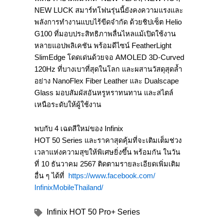
NEW LUCK
สมาร์ทโฟนรุ่นนี้ยั
งคงความแรงและ
พลั
งการทำงานแบบไร้ขีดจำกัด ด้วยชิปเซ็ต
Helio
G100
ที่มอบประสิทธิภาพลื่นไหลแม้เปิ
ดใช้งาน
หลายแอปพลิเคชัน พร้อมดีไซน์
FeatherLight
SlimEdge
โดดเด่นด้วยจอ
AMOLED 3D-Curved
120Hz
ที่บางเบาที่สุดในโลก และผสานวัสดุสุดล้ำ
อย่าง
NanoFlex Fiber Leather
และ
Dualscape
Glass
มอบสัมผัสอันหรูหราทนทาน และสไตล์
เหนือระดับให้ผู้ใช้งาน
พบกับ
4
เฉดสีใหม่ของ
Infinix
HOT
50
Series
และราคาสุดคุ้มที่จะเติมเต็มช่
วง
เวลาแห่งความสุขให้พิเศษยิ่
งขึ้น พร้อมกัน ในวัน
ที่
10
ธันวาคม 2567 ติดตามรายละเอียดเพิ่มเติม
อื่น ๆ ได้ที่
https://www.facebook.com/
InfinixMobileThailand/
Infinix HOT 50 Pro+ Series