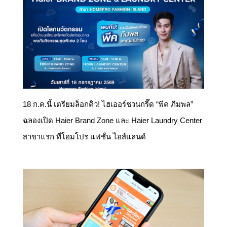
18 ก.ค.นี้ เตรียมล็อกคิว! ไฮเออร์ชวนกรี๊ด “พีค ภีมพล”
ฉลองเปิด Haier Brand Zone และ Haier Laundry Center
สาขาแรก ที่โฮมโปร แฟชั่น ไอส์แลนด์