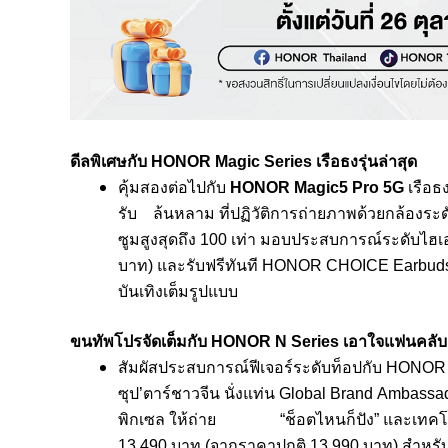
ดีลพิเศษกับ HONOR Magic Series เรือธงรุ่นล่าสุด
คุ้มสองต่อไปกับ
HONOR Magic5 Pro 5G
เรือธง
รับ ล้นหลาม ที่ปฏิวัติการถ่ายภาพด้วยกล้
องระด
ซูมสูงสุดถึง 100 เท่า มอบประสบการณ์ระดับไฮเ
บาท) และรับฟรีทันที HONOR CHOICE Earbuds X5 
บันเทิงเต็มรูปแบบ
ขนทัพโปรจัดเต็มกับ HONOR N Series เอาใจแฟนคลั
สัมผัสประสบการณ์ฟีเจอร์ระดับท็
อปกับ HONOR N
ซุป’ตาร์ชาวจีน นั่งแท่น Global Brand Ambassa
พิกเซล ให้ถ่าย
“ช็อตไหนก็ปัง” และเทคโ
13,490 บาท (จากราคาปกติ 13,990 บาท) สำหรั