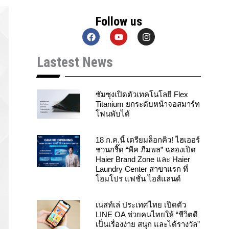
Follow us
F
Y
I
a
o
n
c
u
s
Lastest News
e
t
t
b
u
a
o
b
g
o
e
r
k
a
ซัมซุงเปิดตัวเทคโนโลยี Flex
m
Titanium ยกระดับหน้าจอสมาร์ท
โฟนพับได้
18 ก.ค.นี้ เตรียมล็อกคิว! ไฮเออร์
ชวนกรี๊ด “พีค ภีมพล” ฉลองเปิด
Haier Brand Zone และ Haier
Laundry Center สาขาแรก ที่
โฮมโปร แฟชั่น ไอส์แลนด์
เนสท์เล่ ประเทศไทย เปิดตัว
LINE OA ช่วยคนไทยให้ “ชีวิตดี
เป็นเรื่องง่าย สนุก และได้รางวัล”