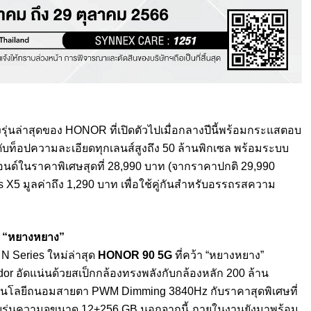
รุ่นล่าสุดของ HONOR ที่เปิดตัวไปเมื่อกลางปีนี้พร้
อมกระแสตอบ
ับท็อปความละเอียดทุกเลนส์
สูงถึง 50 ล้านพิกเซล พร้อมระบบ
อนด์
ในราคาพิเศษสุดที่ 28,990 บาท (จากราคาปกติ 29,990
มูลค่าถึง 1,290 บาท เพื่อใช้คู่กันสำหรั
บอรรถรสความ
บ “หยางหยาง”
 Series ใหม่ล่าสุด
HONOR 90 5G
ที่คว้า “หยางหยาง”
dor อัดแน่นด้วยสเป็กกล้องทรงพลังกั
บกล้องหลัก 200 ล้าน
นโลยี
ถนอมสายตา PWM Dimming 3840Hz กับราคาสุดพิเศษที่
บรุ่นความจุขนาด 12+256 GB นอกจากนี้ ภายในงานยังมาพร้อม