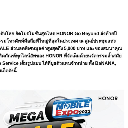
ะดับโลก จัดโปรโมชันสุดโหด HONOR Go Beyond ส่งท้ายปี
โทรศัพท์มือถือที่ใหญ่ที่
สุดในประเทศ ณ ศูนย์ประชุมแห่ง
EGA SALE ส่วนลดพิเศษมูลค่าสูงสุดถึง 5,000 บาท และของสมนาคุณ
ิตภัณฑ์ทุกไลน์อัพของ HONOR ที่จัดเต็มด้วยนวัตกรรมล้ำสมั
ย
Service เต็มรูปแบบ ได้ที่บูธตัวแทนจำหน่าย ทั้ง BaNANA,
็ดดังนี้