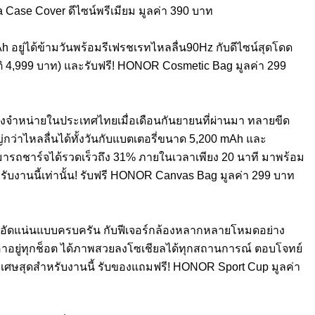
se Cover ดีไซน์พรีเมียม มูลค่า
390 บาท
ยู่ได้ข้ามวันพร้อมรี
เฟรชเรทไหลลื่น90Hz
กับดีไซน์สุดโดด
 4,999 บาท)
และรับฟรี! HONOR Cosmetic Bag มูลค่า 299
งจำหน่ายในประเทศไทยเมื่อเดื
อนกันยายนที่ผ่านมา
ทลายขีด
่กว่
าไหลลื่นได้ทั้งวันกับแบตเตอรี่
ขนาด 5,200 mAh
และ
รถชาร์จได้รวดเร็วถึง 31% ภายในเวลาเพียง 20 นาที มาพร้อม
รับงานนี้เท่านั้น! รับฟรี HONOR Canvas Bag มูลค่า 299 บาท
กอัดแน่นแบบครบครัน กับฟีเจอร์กล้องหลากหลายโหมดอย่
าง
อาอยู่ทุกช็อต ได้ภาพสวยลงโซเชียลได้ทุ
กสถานการณ์ ตอบโจทย์
ิเศษสุดสำหรับงานนี้ รับของแถมฟรี! HONOR Sport Cup มูลค่า