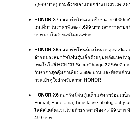
7,999 บาท)
ตามด้วยของแถมอย่าง HONOR X8a Ca
HONOR X7a
สมาร์ทโฟนแบตอึดขนาด 6000mAh อ
เด่นที่
มาในราคาพิเศษ 4,699 บาท (จากราคาปกติ
บาท เอาใจสายแฟโดยเฉพาะ
HONOR X6a
สมาร์ทโฟนน้องใหม่ล่าสุดที่เปิ
ดวา
จำกัดของสมาร์ทโฟนรุ่
นเล็กด้วยขุมพลังแบตใหญ
เทคโนโลยี HONOR SuperCharge 22.5W ที่สามา
กับราคาสุดคุ้มค่าเพียง 3,999 บาท และพิเศษสำห
กระเป๋าคู่ใจสำหรับสาวก HONOR
HONOR X6
สมาร์ทโฟนรุ่นเล็กแต่มาพร้
อมเสป็
Portrait, Panorama, Time-lapse photography เ
ไลฟ์สไตล์คนรุ่นใหม่ด้
วยราคาเพียง 4,499 บาท พ
499 บาท