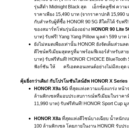
รุ่นสีดำ Midnight Black สุด เอ็กซ์คลูซีฟ ความ
ราคาเพียง 15,490 บาท (จากราคาปกติ 15,990
กับสำหรับผู้ที่ซื้อ HONOR 90 5G สีใดก็ได้ รับฟ
ของสมาร์ทโฟนรุ่
นน้องอย่าง
HONOR 90 Lite 5
บาท) รับฟรี! Yang Yang Pillow มูลค่า 599 บาท 
ยังไม่หมดเพียงเท่านั้น HONOR ยังจัดเต็มส่วนลดสู
ดีไซน์พรีเมียมสุดหรูที่มาพร้
อมฟีเจอร์สำหรับสาย
บาท) รับฟรีทันที! HONOR CHOICE BlueTooth S
ฟังก์ชัน ให้ ครีเอตคอนเทนต์อย่างไม่มีสะดุด
คุ้มยิ่งกว่าเดิม! กับโปรโมชั
นไลน์อัพ HONOR X Series
HONOR X9a 5G
ที่สุดแห่งความแข็งแกร่ง หน้
ล้านพิกเซลที่มอบประสบการณ์พรี
เมียมในราคาที่
11,990 บาท) รับฟรีทันที!
HONOR Sport Cup มูล
HONOR X8a
ที่สุดแห่งดีไซน์บางเฉียบ น้ำหนักเบ
100 ล้านพิกเซล โดยภายในงาน HONOR รับประกั