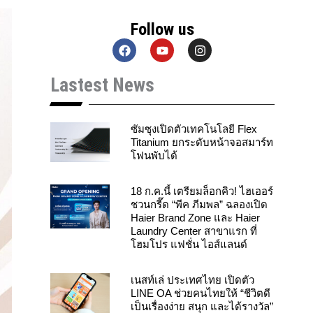
Follow us
F
Y
I
a
o
n
c
u
s
Lastest News
e
t
t
b
u
a
o
b
g
o
e
r
k
a
ซัมซุงเปิดตัวเทคโนโลยี Flex
m
Titanium ยกระดับหน้าจอสมาร์ท
โฟนพับได้
18 ก.ค.นี้ เตรียมล็อกคิว! ไฮเออร์
ชวนกรี๊ด “พีค ภีมพล” ฉลองเปิด
Haier Brand Zone และ Haier
Laundry Center สาขาแรก ที่
โฮมโปร แฟชั่น ไอส์แลนด์
เนสท์เล่ ประเทศไทย เปิดตัว
LINE OA ช่วยคนไทยให้ “ชีวิตดี
เป็นเรื่องง่าย สนุก และได้รางวัล”