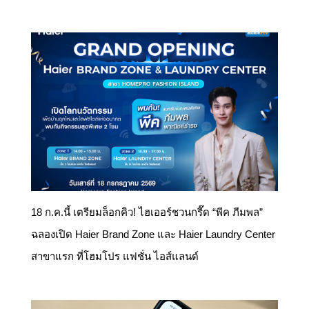
18 ก.ค.นี้ เตรียมล็อกคิว! ไฮเออร์ชวนกรี๊ด “พีค ภีมพล”
ฉลองเปิด Haier Brand Zone และ Haier Laundry Center
สาขาแรก ที่โฮมโปร แฟชั่น ไอส์แลนด์