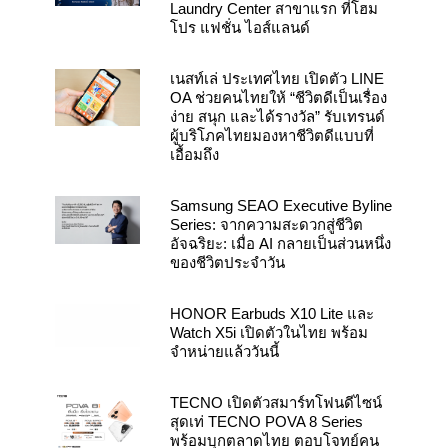
Laundry Center สาขาแรก ที่โฮม
โปร แฟชั่น ไอส์แลนด์
เนสท์เล่ ประเทศไทย เปิดตัว LINE
OA ช่วยคนไทยให้ “ชีวิตดีเป็นเรื่อง
ง่าย สนุก และได้รางวัล” รับเทรนด์
ผู้บริโภคไทยมองหาชีวิตดีแบบที่
เอื้อมถึง
Samsung SEAO Executive Byline
Series: จากความสะดวกสู่ชีวิต
อัจฉริยะ: เมื่อ AI กลายเป็นส่วนหนึ่ง
ของชีวิตประจำวัน
HONOR Earbuds X10 Lite และ
Watch X5i เปิดตัวในไทย พร้อม
จำหน่ายแล้ววันนี้
TECNO เปิดตัวสมาร์ทโฟนดีไซน์
สุดเท่ TECNO POVA 8 Series
พร้อมบุกตลาดไทย ตอบโจทย์คน