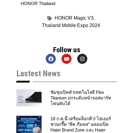
HONOR Thailand
HONOR Magic V3
,
Thailand Mobile Expo 2024
Follow us
F
Y
I
a
o
n
c
u
s
Lastest News
e
t
t
b
u
a
o
b
g
o
e
r
k
a
ซัมซุงเปิดตัวเทคโนโลยี Flex
m
Titanium ยกระดับหน้าจอสมาร์ท
โฟนพับได้
18 ก.ค.นี้ เตรียมล็อกคิว! ไฮเออร์
ชวนกรี๊ด “พีค ภีมพล” ฉลองเปิด
Haier Brand Zone และ Haier