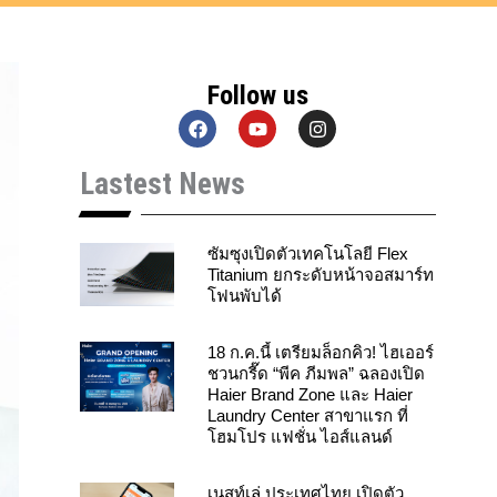
Follow us
F
Y
I
a
o
n
c
u
s
Lastest News
e
t
t
b
u
a
o
b
g
o
e
r
k
a
ซัมซุงเปิดตัวเทคโนโลยี Flex
m
Titanium ยกระดับหน้าจอสมาร์ท
โฟนพับได้
18 ก.ค.นี้ เตรียมล็อกคิว! ไฮเออร์
ชวนกรี๊ด “พีค ภีมพล” ฉลองเปิด
Haier Brand Zone และ Haier
Laundry Center สาขาแรก ที่
โฮมโปร แฟชั่น ไอส์แลนด์
เนสท์เล่ ประเทศไทย เปิดตัว