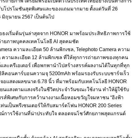
บการถ่ายภาพ เตรียมพร้อมเปิดตัวในประเทศไทยอย่างเป็นทางการ
มรับโปรโมชันสุดพิเศษและของแถมมากมาย ตั้งแต่วันที่ 26
6 มิถุนายน 2567 เป็นต้นไป
ือธงเริ่มต้นรุ่นล่าสุดจาก HONOR มาพร้อมประสิทธิภาพการใช้
งถ่ายภาพบุคคลเทคโนโลยี AI สุดคมชัด
n Camera ความละเอียด 50 ล้านพิกเซล, Telephoto Camera ความ
 ความละเอียด 12 ล้านพิกเซล ที่ให้ทุกการถ่ายภาพของทุกคน
และครีเอเตอร์ เพื่อพกพานำไปสร้างสรรค์ผลงานได้ในทุกที่ทุก
ยซิลิคอนคาร์บอนความจุ 5200mAh พร้อมรองรับระบบชาร์จเร็ว
หน้าจอแสดงผลขนาด 6.78 นิ้ว ที่มาพร้อมกับเทคโนโลยี HONOR
ยนแสงตามแสงจริงในชีวิตประจำวันขณะใช้งาน ทำให้ผู้ใช้รับ
รส์พิเศษกับการคว้านางงามเนื้อหอมขวัญใจมหาชน “อิงฟ้า
แท่นเป็นพรีเซนเตอร์ให้กับสมาร์ตโฟน HONOR 200 Series
ารใช้งานที่น่าประทับใจ ตลอดจนโชว์ศักยภาพสุดแกรนด์
รตเหนือชั้น ด้วยกล้อง AI สุดอัจฉริยะ คุณภาพแบบสตูดิโอชั้น