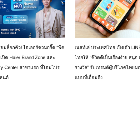
รียมล็อกคิว! ไฮเออร์ชวนกรี๊ด “พีค
เนสท์เล่ ประเทศไทย เปิดตัว LI
เปิด Haier Brand Zone และ
ไทยให้ “ชีวิตดีเป็นเรื่องง่าย สนุก
ry Center สาขาแรก ที่โฮมโปร
รางวัล” รับเทรนด์ผู้บริโภคไทยมอ
แลนด์
แบบที่เอื้อมถึง