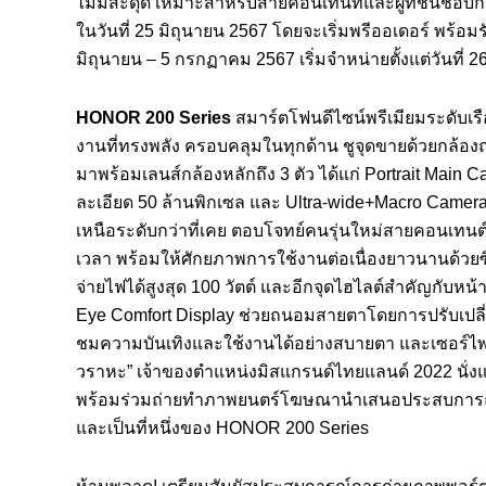
ไม่มีสะดุด เหมาะสำหรับสายคอนเทนท์และผู้ที่ชื่นชอ
ในวันที่ 25 มิถุนายน 2567 โดยจะเริ่มพรีออเดอร์ พร้อ
มิถุนายน – 5 กรกฏาคม 2567 เริ่มจำหน่ายตั้งแต่วันที่ 2
HONOR 200 Series
สมาร์ตโฟนดีไซน์พรีเมียมระดับเร
งานที่ทรงพลัง ครอบคลุมในทุกด้าน ชูจุดขายด้วยกล้อ
มาพร้อมเลนส์กล้องหลักถึง 3 ตัว ได้แก่ Portrait Mai
ละเอียด 50 ล้านพิกเซล และ Ultra-wide+Macro Camera
เหนือระดับกว่าที่เคย ตอบโจทย์คนรุ่นใหม่สายคอนเทนต์
เวลา พร้อมให้ศักยภาพการใช้งานต่อเนื่องยาวนานด้ว
จ่ายไฟได้สูงสุด 100 วัตต์ และอีกจุดไฮไลต์สำคัญกับ
Eye Comfort Display ช่วยถนอมสายตาโดยการปรับเปลี่
ชมความบันเทิงและใช้งานได้อย่างสบายตา และเซอร์ไพ
วราหะ” เจ้าของตำแหน่งมิสแกรนด์ไทยแลนด์ 2022 นั่ง
พร้อมร่วมถ่ายทำภาพยนตร์โฆษณานำเสนอประสบการณ์ก
และเป็นที่หนึ่งของ HONOR 200 Series
ห้ามพลาด! เตรียมสัมผัสประสบการณ์การถ่ายภาพพอร์ตเท