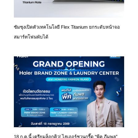
ซัมซุงเปิดตัวเทคโนโลยี Flex Titanium ยกระดับหน้าจอ
สมาร์ทโฟนพับได้
18 ก.ค.นี้ เตรียมล็อกคิว! ไฮเออร์ชวนกรี๊ด “พีค ภีมพล”