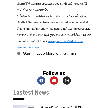
เพิ่มเติ
มได้ที่ Garmin.com/ataccuracy และฟีเจอร์ Pulse Ox ใช้
งานได้ในบางประเทศเท่านั้น
3
เมื่อจับคู่กับสมาร์ทโฟนที่
รองรับการใช้งานร่วมกันเท่านั้น ดูข้อมูล
เพิ่มเติมที่ Garmin.com/ble หากต้องการทราบข้อกำหนด / ข้อจำกัด
ด้านความปลอดภัยหรือติ
ดตามผล กรุณาอ่านที่ Garmin.com/safety
4
ตรวจสอบสาขาที่สามารถใช้คู
ปองส่วนลด 20% ได้ที่เงื่อนไขและข้อ
กำหนดกิ
จกรรมลุ้นชิงโชค ที่
www.garmin.com/th-TH/event/
2024/mothers-day/
Garmin
,
Love More with Garmin
Follow us
F
Y
I
a
o
n
c
u
s
Lastest News
e
t
t
b
u
a
o
b
g
o
e
r
k
a
ซัมซุงเปิดตัวเทคโนโลยี Flex