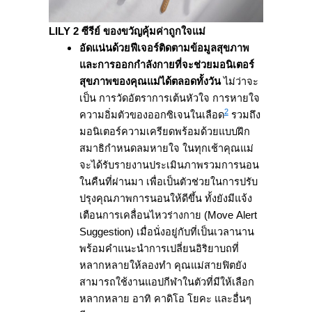
LILY 2 ซีรีย์ ของขวัญคุ้มค่าถูกใจแม่
อัดแน่นด้วยฟีเจอร์ติดตามข้อมู
ลสุขภาพ
และการออกกำลังกายที่
จะช่วยมอนิเตอร์
สุขภาพของคุณแม่
ได้ตลอดทั้งวัน
ไม่ว่าจะ
เป็น การวัดอัตราการเต้นหัวใจ การหายใจ
2
ความอิ่มตัวของออกซิเจนในเลือด
รวมถึง
มอนิเตอร์ความเครียดพร้
อมด้วยแบบฝึก
สมาธิกำหนดลมหายใจ ในทุกเช้าคุณแม่
จะได้รั
บรายงานประเมินภาพรวมการนอน
ในคื
นที่ผ่านมา เพื่อเป็นตัวช่วยในการปรับ
ปรุ
งคุณภาพการนอนให้ดีขึ้น ทั้งยังมีแจ้ง
เตือนการเคลื่
อนไหวร่างกาย (Move Alert
Suggestion) เมื่อนั่งอยู่กับที่
เป็นเวลานาน
พร้อมคำแนะนำการเปลี่ยนอิริ
ยาบถที่
หลากหลายให้ลองทำ คุณแม่สายฟิตยัง
สามารถใช้
งานแอปกีฬาในตัวที่มีให้เลื
อก
หลากหลาย อาทิ คาดิโอ โยคะ และอื่นๆ