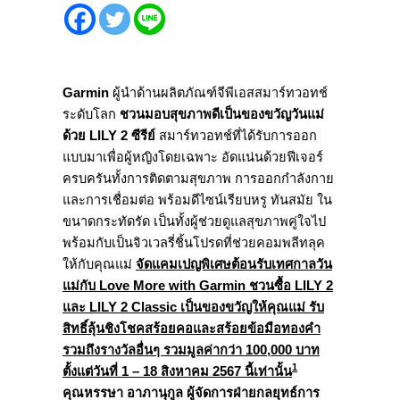
Garmin
ผู้นำด้านผลิตภัณฑ์จีพี
เอสสมาร์ทวอทช์
ระดับโลก
ชวนมอบสุขภาพดีเป็นของขวัญวั
นแม่
ด้วย LILY 2 ซีรีย์
สมาร์ทวอทช์ที่ได้รั
บการออก
แบบมาเพื่อผู้หญิ
งโดยเฉพาะ อัดแน่นด้วยฟีเจอร์
ครบครันทั้
งการติดตามสุขภาพ การออกกำลังกาย
และการเชื่อมต่อ พร้อมดีไซน์เรียบหรู ทันสมัย ใน
ขนาดกระทัดรัด เป็นทั้งผู้ช่วยดูแลสุขภาพคู่
ใจไป
พร้อมกับเป็นจิวเวลรี่ชิ้
นโปรดที่ช่วยคอมพลีทลุค
ให้กับคุ
ณแม่
จัดแคมเปญพิเศษต้อนรับเทศกาลวั
น
แม่กับ Love More with Garmin ชวนซื้อ LILY 2
และ LILY 2 Classic เป็นของขวัญให้คุณแม่ รับ
สิทธิ์ลุ้นชิงโชคสร้
อยคอและสร้อยข้อมือทองคำ
รวมถึงรางวัลอื่นๆ รวมมูลค่ากว่า 100,000 บาท
1
ตั้งแต่วันที่ 1 – 18 สิงหาคม 2567 นี้เท่านั้น
คุณหรรษา อาภานุกูล ผู้จัดการฝ่ายกลยุทธ์การ