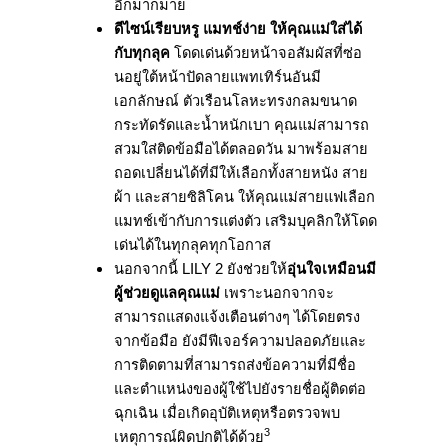
อีกมากมาย
ดีไซน์เรียบหรู แมทช์ง่าย ให้คุณแม่ใส่ได้
กับทุกลุค
โดดเด่นด้วยหน้าจอสัมผัสที่ซ่
อ
นอยู่ใต้หน้าปัดลายแพทเทิร์นอั
นมี
เอกลักษณ์ ตัวเรือนโลหะทรงกลมขนาด
กระทัดรั
ดและน้ำหนักเบา คุณแม่สามารถ
สวมใส่ติดข้อมือได้
ตลอดวัน มาพร้อมสาย
ถอดเปลี่ยนได้ที่มี
ให้เลือกทั้งสายหนัง สาย
ผ้า และสายซิลิโคน ให้คุณแม่สายแฟเลือก
แมทช์เข้ากั
บการแต่งตัว เสริมบุคลิกให้โดด
เด่นได้ในทุ
กลุคทุกโอกาส
นอกจากนี้ LILY 2 ยังช่วยให้
อุ่นใจเหมือนมี
ผู้ช่
วยดูแลคุณแม่
เพราะนอกจากจะ
สามารถแสดงแจ้งเตื
อนต่างๆ ได้โดยตรง
จากข้อมือ ยังมีฟีเจอร์ความปลอดภั
ยและ
การติดตามที่สามารถส่งข้
อความที่มีชื่อ
และตำแหน่งของผู้
ใช้ไปยังรายชื่อผู้ติดต่อ
ฉุกเฉิ
น เมื่อเกิดอุบัติเหตุหรื
อตรวจพบ
3
เหตุการณ์ผิดปกติได้ด้วย