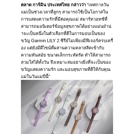
ตลาด การ์มิน ประเทศไทย กล่าวว่า
“เทศกาลวัน
แม่เป็นช่วงเวลาที่ลู
กๆ สามารถใช้เป็
นโอกาสใน
การแสดงความรักที่มีต่
อคุณแม่ สมาร์ทวอทช์ที่
สามารถมอนิเตอร์
ข้อมูลสุขภาพได้อย่างแม่นยำน่
าจะเป็นหนึ่งในตัวเลือกที่ดี
ในการมอบเป็นของ
ขวัญ Garmin LILY 2 ซีรีย์ไม่เพียงมีฟีเจอร์ครบเครื่
อง แต่ยังมีดีไซน์ที่
ผสานความคลาสสิคเข้ากับ
ความทั
นสมัย ขนาดเล็กกระทัดรัด ทำให้สามารถ
สวมใส่ได้ทั้งวัน จึงเหมาะสมอย่างยิ่งที่จะเป็
นของ
ขวัญแสดงความรัก และมอบสุขภาพที่ดีให้กับคุณ
แม่
ในวันแม่ปีนี้”