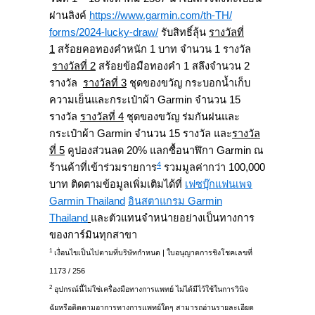
ผ่านลิงค์
https://www.garmin.com/th-TH/
forms/2024-lucky-draw/
รับสิ
ทธิ์ลุ้น
รางวัลที่
1
สร้อยคอทองคำหนัก 1 บาท จำนวน 1 รางวัล
รางวัลที่ 2
สร้อยข้อมือทองคำ 1 สลึงจำนวน 2
รางวัล
รางวัลที่ 3
ชุดของขวัญ กระบอกน้ำเก็บ
ความเย็นและกระเป๋
าผ้า Garmin จำนวน 15
รางวัล
รางวัลที่ 4
ชุดของขวัญ ร่มกันฝนและ
กระเป๋าผ้า Garmin จำนวน 15 รางวัล และ
รางวัล
ที่ 5
คูปองส่วนลด 20% แลกซื้อนาฬิกา Garmin ณ
4
ร้านค้าที่เข้าร่วมรายการ
รวมมูลค่ากว่า 100,000
บาท ติดตามข้อมูลเพิ่มเติมได้ที่
เฟซบุ๊กแฟนเพจ
Garmin Thailand
อินสตาแกรม Garmin
Thailand
และตัวแทนจำหน่ายอย่
างเป็นทางการ
ของการ์มินทุกสาขา
1
เงื่อนไขเป็นไปตามที่บริษั
ทกำหนด | ใบอนุญาตการชิงโชคเลขที่
1173 / 256
2
อุปกรณ์นี้ไม่ใช่เครื่องมื
อทางการแพทย์ ไม่ได้มีไว้ใช้ในการวินิจ
ฉัยหรื
อติดตามอาการทางการแพทย์ใดๆ สามารถอ่านรายละเอียด