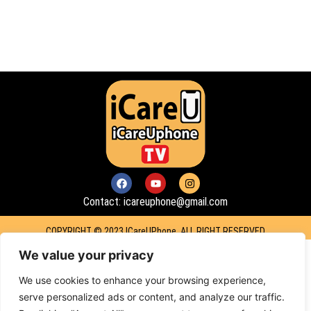
F
Y
I
a
o
n
c
u
s
Contact: icareuphone@gmail.com
e
t
t
b
u
a
o
b
g
COPYRIGHT © 2023 ICareUPhone. ALL RIGHT RESERVED
o
e
r
k
a
We value your privacy
m
We use cookies to enhance your browsing experience,
serve personalized ads or content, and analyze our traffic.