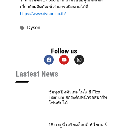
เกี่ยวกับผลิตภัณฑ์ สามารถติดตามได้ที่
https://www.dyson.co.th/
Dyson
Follow us
F
Y
I
a
o
n
c
u
s
Lastest News
e
t
t
b
u
a
o
b
g
o
e
r
k
a
ซัมซุงเปิดตัวเทคโนโลยี Flex
m
Titanium ยกระดับหน้าจอสมาร์ท
โฟนพับได้
18 ก.ค.นี้ เตรียมล็อกคิว! ไฮเออร์
ชวนกรี๊ด “พีค ภีมพล” ฉลองเปิด