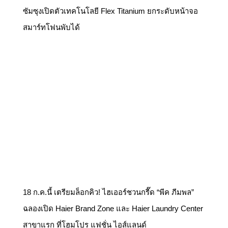
สมาร์ทโฟนพับได้
18 ก.ค.นี้ เตรียมล็อกคิว! ไฮเออร์ชวนกรี๊ด “พีค ภีมพล”
ฉลองเปิด Haier Brand Zone และ Haier Laundry Center
สาขาแรก ที่โฮมโปร แฟชั่น ไอส์แลนด์