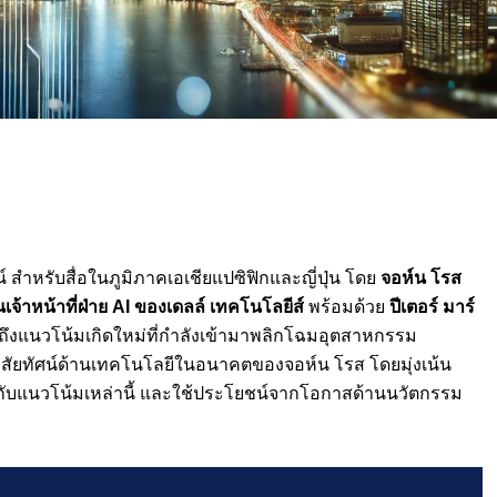
์ สำหรับสื่อในภูมิภาคเอเชียแปซิฟิกและญี่ปุ่น โดย
จอห์น
โรส
้าหน้าที่
ฝ่าย
AI ของเดลล์ เทคโนโลยีส์
พร้อมด้วย
ปีเตอร์ มาร์
ำถึงแนวโน้มเกิดใหม่ที่กำลังเข้ามาพลิกโฉมอุตสาหกรรม
วิสัยทัศน์ด้านเทคโนโลยีในอนาคตของจอห์น โรส โดยมุ่งเน้น
บมือกับแนวโน้มเหล่านี้ และใช้ประโยชน์จากโอกาสด้านนวัตกรรม