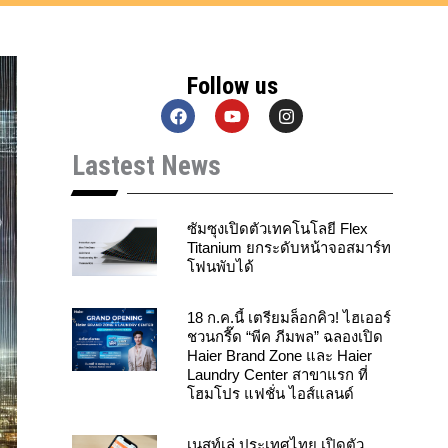
Follow us
F
Y
I
a
o
n
c
u
s
Lastest News
e
t
t
b
u
a
o
b
g
o
e
r
k
a
ซัมซุงเปิดตัวเทคโนโลยี Flex
m
Titanium ยกระดับหน้าจอสมาร์ท
โฟนพับได้
18 ก.ค.นี้ เตรียมล็อกคิว! ไฮเออร์
ชวนกรี๊ด “พีค ภีมพล” ฉลองเปิด
Haier Brand Zone และ Haier
Laundry Center สาขาแรก ที่
โฮมโปร แฟชั่น ไอส์แลนด์
เนสท์เล่ ประเทศไทย เปิดตัว