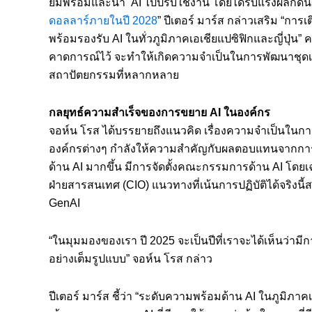
ยมพร้อมและนำ AI ไปปรับใช้งาน โดยได้รับแรงผลักดั
ดอลลาร์ภายในปี 2028
” ปีเตอร์ มาร์ส กล่าวเสริม “การ
พร้อมรองรับ AI ในทั่วภูมิภาคเอเชียแปซิฟิกและญี่ปุ่น” 
คาดการณ์ไว้ จะทำให้เกิดความจำเป็นในการพัฒนาชุดเทค
สถาปัตยกรรมที่หลากหลาย
กลยุทธ์ความสำเร็จของการขยาย
AI
ในองค์กร
จอห์น โรส ได้บรรยายถึงแนวคิด เรื่องความจำเป็นในการ
องค์กรต่างๆ กำลังให้ความสำคัญกับผลตอบแทนจากการลง
ด้าน AI มากขึ้น มีการจัดตั้งคณะกรรมการด้าน AI โดยเ
ฝ่ายสารสนเทศ (CIO) แนวทางที่เน้นการปฏิบัติได้จริงนี
GenAI
“ในมุมมองของเรา ปี 2025 จะเป็นปีที่เราจะได้เห็นว่ามี
อย่างเต็มรูปแบบ” จอห์น โรส กล่าว
ปีเตอร์ มาร์ส ชี้ว่า “ระดับความพร้อมด้าน AI ในภูมิภา