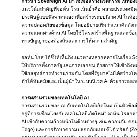
การนำ
Sovereign AI
มาใช้เพื่อสร้างนวัตกรรมในท้องถ
แนวโน้มสำคัญที่จอห์น โรส เน้นย้ำคือ หลายประเทศม
ประดิษฐ์แบบพึ่งพาตนเอง เพื่อสร้างระบบนิเวศ AI ในท
ความปลอดภัยของข้อมูล โดยอธิบายเพิ่มว่าแนวคิดดัง
ความแตกต่างด้าน AI โดยใช้โครงสร้างพื้นฐานและข้อมู
ทางปัญญาของท้องถิ่นและการให้ความสำคัญ
จอห์น โรส ได้ชี้ให้เห็นถึงแนวทางหลากหลายในเรื่อง S
ให้บริการทั้งภาครัฐและภาคเอกชน ด้วยการให้เข้าถึ
ใช้กลยุทธ์การทำงานร่วมกัน โดยที่รัฐบาลไม่ได้สร้าง
ตัวให้ทันสมัยและเป็นผู้นำในระบบนิเวศ AI ด้วยการออกแ
การผสานรวมของเทคโนโลยี
AI
การผสานรวมของ AI กับเทคโนโลยีเกิดใหม่ เป็นหัวข้อ
อยู่ที่การเชื่อมโยงกับเทคโนโลยีเกิดใหม่” จอห์น โร
AI เข้ากับความก้าวหน้าในด้านต่างๆ เช่น ควอนตัม คอมพิ
Edge) และการรักษาความปลอดภัยแบบ ซีโร่ ทรัสต์ (Zero