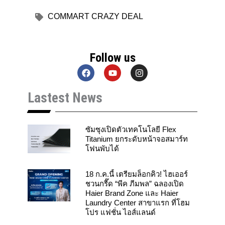
COMMART CRAZY DEAL
Follow us
F
Y
I
a
o
n
c
u
s
Lastest News
e
t
t
b
u
a
o
b
g
o
e
r
k
a
ซัมซุงเปิดตัวเทคโนโลยี Flex
m
Titanium ยกระดับหน้าจอสมาร์ท
โฟนพับได้
18 ก.ค.นี้ เตรียมล็อกคิว! ไฮเออร์
ชวนกรี๊ด “พีค ภีมพล” ฉลองเปิด
Haier Brand Zone และ Haier
Laundry Center สาขาแรก ที่โฮม
โปร แฟชั่น ไอส์แลนด์