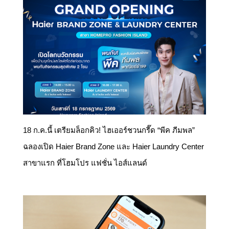
18 ก.ค.นี้ เตรียมล็อกคิว! ไฮเออร์ชวนกรี๊ด “พีค ภีมพล”
ฉลองเปิด Haier Brand Zone และ Haier Laundry Center
สาขาแรก ที่โฮมโปร แฟชั่น ไอส์แลนด์