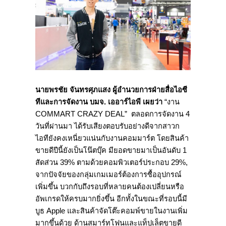
นายพรชัย จันทรศุภแสง ผู้อำนวยการฝ่ายสื่อไอซี
ทีและการจัดงาน บมจ. เออาร์ไอพี เผยว่า
“งาน
COMMART CRAZY DEAL” ตลอดการจัดงาน 4
วันที่ผ่านมา ได้รับเสียงตอบรับอย่างดีจากสาวก
ไอทียังคงเหนี่ยวแน่นกับงานคอมมาร์ต โดยสินค้า
ขายดีปีนี้ยังเป็นโน๊ตบุ๊ค มียอดขายมาเป็นอันดับ 1
สัดส่วน 39% ตามด้วยคอมพิวเตอร์ประกอบ 29%,
จากปัจจัยของกลุ่มเกมเมอร์ต้องการซื้ออุปกรณ์
เพิ่มขึ้น บวกกับถึงรอบที่หลายคนต้องเปลี่ยนหรือ
อัพเกรดให้ครบมากยิ่งขึ้น อีกทั้งในขณะที่รอบนี้มี
บูธ Apple และสินค้าจัดโต๊ะคอมพ์ขายในงานเพิ่ม
มากขึ้นด้วย ด้านสมาร์ทโฟนและแท็ปเล็ตขายดี