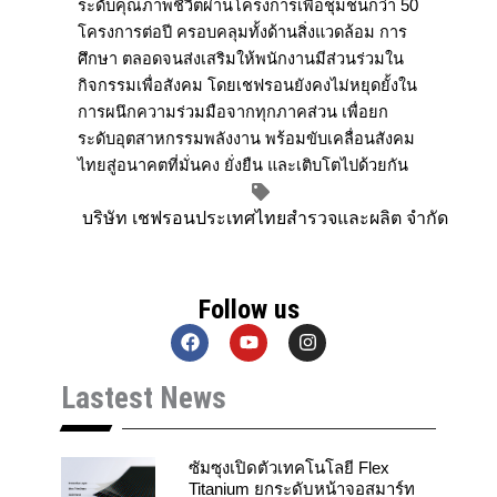
ระดับคุณภาพชีวิ
ตผ่านโครงการเพื่อชุมชนกว่า 50
โครงการต่อปี ครอบคลุมทั้งด้านสิ่งแวดล้อม การ
ศึกษา ตลอดจนส่งเสริมให้พนักงานมีส่
วนร่วมใน
กิจกรรมเพื่อสังคม โดยเชฟรอนยังคงไม่หยุดยั้
งใน
การผนึกความร่วมมือจากทุ
กภาคส่วน เพื่อยก
ระดับอุตสาหกรรมพลังงาน พร้อมขับเคลื่อนสังคม
ไทยสู่
อนาคตที่มั่นคง ยั่งยืน และเติบโตไปด้วยกัน
บริษัท เชฟรอนประเทศไทยสำรวจและผลิต จำกัด
Follow us
F
Y
I
a
o
n
c
u
s
Lastest News
e
t
t
b
u
a
o
b
g
o
e
r
k
a
ซัมซุงเปิดตัวเทคโนโลยี Flex
m
Titanium ยกระดับหน้าจอสมาร์ท