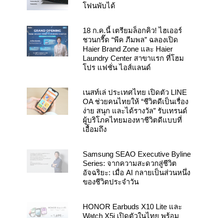
โฟนพับได้
18 ก.ค.นี้ เตรียมล็อกคิว! ไฮเออร์
ชวนกรี๊ด “พีค ภีมพล” ฉลองเปิด
Haier Brand Zone และ Haier
Laundry Center สาขาแรก ที่โฮม
โปร แฟชั่น ไอส์แลนด์
เนสท์เล่ ประเทศไทย เปิดตัว LINE
OA ช่วยคนไทยให้ “ชีวิตดีเป็นเรื่อง
ง่าย สนุก และได้รางวัล” รับเทรนด์
ผู้บริโภคไทยมองหาชีวิตดีแบบที่
เอื้อมถึง
Samsung SEAO Executive Byline
Series: จากความสะดวกสู่ชีวิต
อัจฉริยะ: เมื่อ AI กลายเป็นส่วนหนึ่ง
ของชีวิตประจำวัน
HONOR Earbuds X10 Lite และ
Watch X5i เปิดตัวในไทย พร้อม