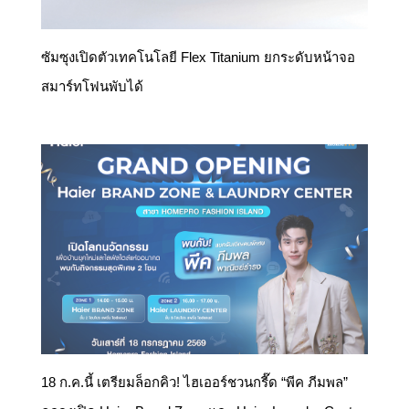
ซัมซุงเปิดตัวเทคโนโลยี Flex Titanium ยกระดับหน้าจอ
สมาร์ทโฟนพับได้
18 ก.ค.นี้ เตรียมล็อกคิว! ไฮเออร์ชวนกรี๊ด “พีค ภีมพล”