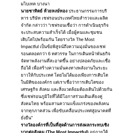
มไบเทค บางนา
นายชาทิตย์ ห้วยหงษ์ทอง
ประธานกรรมการบริ
หาร บริษัท เชฟรอนประเทศไทยสำรวจและผลิต
จำกัด กล่าวว่า “เชฟรอนเชื่อว่า การดำเนินธุรกิ
จ
จะประสบความสำเร็จได้ เมื่อผู้คนและชุมชน
เติบโตไปพร้
อมกัน โดยรางวัล The Most
Impactful เป็นข้อพิสูจน์ถึงความมุ่งมั่
นของเชฟ
รอนตลอดกว่า 6 ทศวรรษ ในการเดินหน้าพันธกิจ
จัดหาพลั
งงานที่สะอาดขึ้น อย่างปลอดภัยและเชื่อ
ถือได้ เพื่อสร้างความมั่นคงทางพลั
งงานในระยะ
ยาวให้กับประเทศ โดยไม่ได้มองเพียงการเติบโต
ในมิ
ติขององค์กร แต่เราเชื่อว่าการเติ
บโตของ
เศรษฐกิจ สังคม และสิ่งแวดล้อมต้องเดินไปด้วยกั
น
ซึ่งเชฟรอนภูมิใจที่ได้มี
โอกาสร่วมเดินเคียงคู่
สังคมไทย พร้อมสานความแข็งแกร่งของพลั
งคน
จากทุกภาคส่วน เพื่อขับเคลื่อนประเทศสู่
อนาคตที่
ยั่งยืน”
รางวัลองค์กรที่เป็นที่สุดด้
านการส่งผลกระทบเชิง
บวกต่อสังคม (The Most Impactful)
อยู่ภายใต้