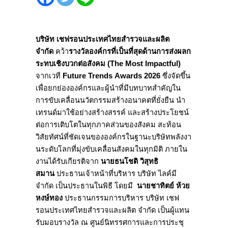
บริษัท เชฟรอนประเทศไทยสำรวจและผลิต
จำกัด
คว้า
รางวัลองค์กรที่เป็
นที่สุดด้านการส่งผลก
ระทบเชิ
งบวกต่อสังคม (The Most Impactful)
จากเวที
Future Trends Awards 2026
ซึ่งจัดขึ้น
เพื่อยกย่ององค์
กรและผู้นำที่มีบทบาทสำคั
ญใน
การขับเคลื่อนนวัตกรรมสร้
างอนาคตที่ยั่งยืน นำ
เทรนด์มาใช้อย่างสร้างสรรค์ และสร้างประโยชน์
ต่อการเติ
บโตในทุกภาคส่วนของสังคม สะท้อน
วิสัยทัศน์ที่ชั
ดเจนขององค์กรในฐานะบริษัทพลั
งงา
นระดับโลกที่มุ่งขับเคลื่
อนสังคมในทุกมิติ ภายใน
งานได้รับเกียรติจาก
นายธนโชติ วิสุทธิ
สมาน
ประธานเจ้าหน้าที่
บริหาร บริษัท ไลค์มี
จำกัด เป็นประธานในพิธี โดยมี
นายชาทิตย์ ห้วย
หงษ์ทอง
ประธานกรรมการบริ
หาร บริษัท เชฟ
รอนประเทศไทยสำรวจและผลิต จำกัด เป็นผู้แทน
รับมอบรางวัล ณ ศูนย์นิทรรศการและการประชุ