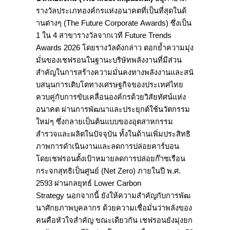
รางวัลประเภทองค์
กรแห่งอนาคตที่เป็นที่สุดในด้
านต่างๆ (The Future Corporate Awards) ซึ่งเป็น
1 ใน 4 สาขารางวัลจากเวที Future Trends
Awards 2026 โดยรางวัลดังกล่าว ตอกย้ำความมุ่ง
มั่
นของเชฟรอนในฐานะบริษัทพลั
งงานที่มีส่วน
สำคัญในการสร้
างความมั่นคงทางพลังงานและสนั
บสนุนการเติบโตทางเศรษฐกิ
จของประเทศไทย
ควบคู่กับการขับเคลื่อนองค์กรด้
วยวิสัยทัศน์แห่ง
อนาคต ผ่านการพัฒนาและประยุกต์ใช้นวั
ตกรรม
ใหม่ๆ ซึ่งกลายเป็นต้นแบบของอุ
ตสาหกรรม
สำรวจและผลิตในปัจจุบัน ทั้งในด้านเพิ่มประสิทธิ
ภาพการดำเนินงานและลดการปล่
อยคาร์บอน
โดยเชฟรอนตั้งเป้าหมายลดการปล่
อยก๊าซเรือน
กระจกสุทธิเป็นศูนย์ (Net Zero) ภายในปี พ.ศ.
2593 ผ่านกลยุทธ์ Lower Carbon
Strategy นอกจากนี้ ยังให้ความสำคัญกับการพัฒ
นาศั
กยภาพบุคลากร ด้วยความเชื่อมั่นว่าพลั
งของ
คนคือหัวใจสำคัญ ขณะเดียวกัน เชฟรอนยังมุ่งยก