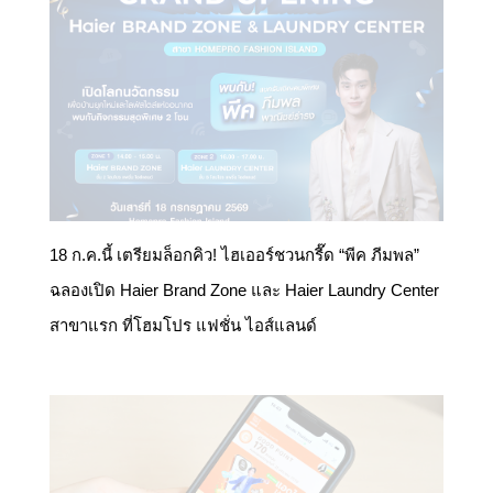
18 ก.ค.นี้ เตรียมล็อกคิว! ไฮเออร์ชวนกรี๊ด “พีค ภีมพล”
ฉลองเปิด Haier Brand Zone และ Haier Laundry Center
สาขาแรก ที่โฮมโปร แฟชั่น ไอส์แลนด์