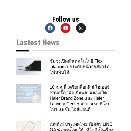
Follow us
F
Y
I
a
o
n
c
u
s
Lastest News
e
t
t
b
u
a
o
b
g
o
e
r
k
a
ซัมซุงเปิดตัวเทคโนโลยี Flex
m
Titanium ยกระดับหน้าจอสมาร์ท
โฟนพับได้
18 ก.ค.นี้ เตรียมล็อกคิว! ไฮเออร์
ชวนกรี๊ด “พีค ภีมพล” ฉลองเปิด
Haier Brand Zone และ Haier
Laundry Center สาขาแรก ที่โฮม
โปร แฟชั่น ไอส์แลนด์
เนสท์เล่ ประเทศไทย เปิดตัว LINE
OA ช่วยคนไทยให้ “ชีวิตดีเป็นเรื่อง