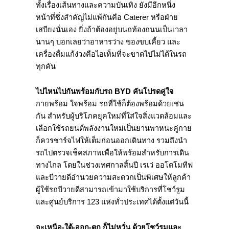
ทั้งเรื่องเส้นทางและความบันเทิง ยังมีอีกหนึ่ง
หน้าที่ซึ่งสำคัญไม่แพ้กันคือ Caterer หรือฝ่าย
เสบียงนั่นเอง ยิ่งถ้าต้องอยู่บนถท้องถนนเป็นเวลา
นานๆ บอกเลยว่าอาหารว่าง ของขบเคี้ยว และ
เครื่องดื่มแก้ง่วงคือไอเท็มที่จะขาดไปไม่ได้ในรถ
ทุกคัน
ไปไหนไปกันพร้อมกับรถ
BYD คันโปรดคู่ใจ
กายพร้อม ใจพร้อม รถที่ใช้ก็ต้องพร้อมด้วยเช่น
กัน สำหรับผู้บริโภคยุคใหม่ที่ใส่ใจสิ่งแวดล้อมและ
เลือกใช้รถยนต์พลังงานใหม่เป็นยานพาหนะคู่กาย
ก็ควรชาร์จไฟให้เต็มก่อนออกเดินทาง รวมถึงนำ
รถไปตรวจเช็คสภาพเพื่อให้พร้อมสำหรับการเดิน
ทางไกล โดยในช่วงเทศกาลสิ้นปี เรเว่ ออโตโมทีฟ
และบีวายดีอำนวยความสะดวกเป็นพิเศษให้ลูกค้า
ผู้ใช้รถบีวายดีสามารถเข้ามาใช้บริการที่โชว์รูม
และศูนย์บริการ 123 แห่งทั่วประเทศได้ตั้งแต่วันนี้
จะเหนือ-ใต้-ออก-ตก ก็ไม่หวั่น ด้วยโชว์รูมและ