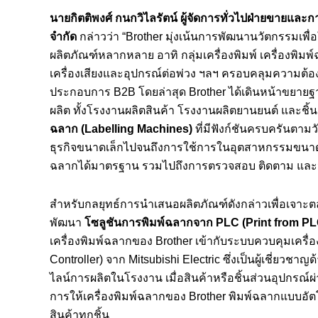
นายกิตติพงศ์ กนกวิไลรัตน์ ผู้จัดการทั่วไปฝ่ายขายและ
จำกัด
กล่าวว่า “Brother มุ่งเน้นการพัฒนานวัตกรรมเพื่อให
ผลิตภัณฑ์หลากหลาย อาทิ กลุ่มเครื่องพิมพ์ เครื่องพิมพ์
เครื่องเสียงและอุปกรณ์ต่อพ่วง ฯลฯ ครอบคลุมความต้อง
ประกอบการ B2B โดยล่าสุด Brother ได้เดินหน้าขยาย
ผลิต ทั้งโรงงานผลิตสินค้า โรงงานผลิตยานยนต์ และชิ้น
ฉลาก
(Labelling Machines)
ที่มีฟังก์ชันครบครันตาม
ธุรกิจขนาดเล็กไปจนถึงการใช้การในอุตสาหกรรมขนาดให
ฉลากได้มาตรฐาน รวมไปถึงการตรวจสอบ ติดตาม และจัด
สำหรับกลยุทธ์การนำเสนอผลิตภัณฑ์ดังกล่าวเพื่อเจา
พัฒนา
โซลูชันการพิมพ์ฉลากจาก
PLC
(
Print from P
เครื่องพิมพ์ฉลากของ Brother เข้ากับระบบควบคุมเครื
Controller) จาก Mitsubishi Electric ซึ่งเป็นผู้เชี่
ไลน์การผลิตในโรงงาน เมื่อสินค้าหรือชิ้นส่วนอุปกรณ
การให้เครื่องพิมพ์ฉลากของ Brother พิมพ์ฉลากแบบอัตโ
สินค้าทุกชิ้น