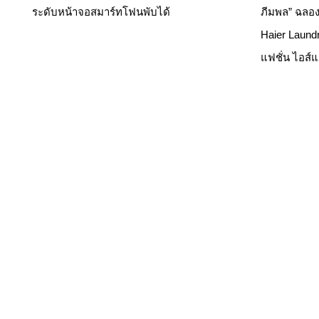
ระดับหน้าจอสมาร์ทโฟนพับได้
ภีมพล” ฉลอง
Haier Laund
แฟชั่น ไอส์