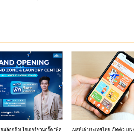
รียมล็อกคิว! ไฮเออร์ชวนกรี๊ด “พีค
เนสท์เล่ ประเทศไทย เปิดตัว LI