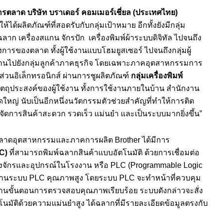
การตลาด บริษัท บราเดอร์ คอมเมอร์เชี่ยล (ประเทศไทย)
้ได้ผลิตภัณฑ์ที่สอดรับกับกลุ่มเป้าหมาย อีกทั้งยังมีกลุ่ม
ฉลาก เครื่องสแกน จักรปัก เครื่องพิมพ์ผ้าระบบดิจิทัล ไปจนถึง
การของตลาด ทั้งผู้ใช้งานแบบโฮมยูสเซอร์ ไปจนถึงกลุ่มผู้
ฐานไปยังกลุ่มลูกค้าภาคธุรกิจ โดยเฉพาะภาคอุตสาหกรรมการ
ส่วนอิเล็กทรอนิกส์ ผ่านการชูผลิตภัณฑ์
กลุ่มเครื่องพิมพ์
วัตถุประสงค์ของผู้ใช้งาน ทั้งการใช้งานภายในบ้าน สำนักงาน
ญ่ นับเป็นอีกหนึ่งนวัตกรรมตัวช่วยสำคัญที่ทำให้การติด
การสินค้าสะดวก รวดเร็ว แม่นยำ และเป็นระบบมากยิ่งขึ้น”
ะตลาดอุตสาหกรรมและภาคการผลิต Brother ได้มีการ
LC
)
ที่สามารถพิมพ์ฉลากสินค้าแบบอัตโนมัติ ด้วยการเชื่อมต่อ
่องจักรและอุปกรณ์ในโรงงาน หรือ PLC (Programmable Logic
ยวชาญด้านระบบ PLC คุณภาพสูง โดยระบบ PLC จะทำหน้าที่ควบคุม
์ผ่านขั้นตอนการตรวจสอบคุณภาพเรียบร้อย ระบบดังกล่าวจะสั่ง
นมัติด้วยความแม่นยำสูง ได้ฉลากที่มีรายละเอียดข้อมูลตรงกับ