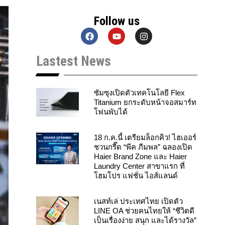
Follow us
F
Y
I
a
o
n
c
u
s
Lastest News
e
t
t
b
u
a
o
b
g
o
e
r
k
a
ซัมซุงเปิดตัวเทคโนโลยี Flex
m
Titanium ยกระดับหน้าจอสมาร์ท
โฟนพับได้
18 ก.ค.นี้ เตรียมล็อกคิว! ไฮเออร์
ชวนกรี๊ด “พีค ภีมพล” ฉลองเปิด
Haier Brand Zone และ Haier
Laundry Center สาขาแรก ที่
โฮมโปร แฟชั่น ไอส์แลนด์
เนสท์เล่ ประเทศไทย เปิดตัว
LINE OA ช่วยคนไทยให้ “ชีวิตดี
เป็นเรื่องง่าย สนุก และได้รางวัล”