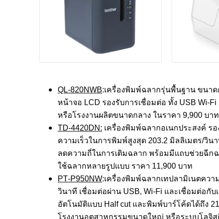
QL-
820
NWB
:เครื่องพิมพ์ฉลากรุ่นพื้นฐาน ขนา
หน้าจอ LCD รองรับการเชื่อมต่อ ทั้ง USB Wi-F
หรือโรงงานผลิตขนาดกลาง ในราคา 9,900 บาท
TD-4420DN:
เครื่องพิมพ์ฉลากอเนกประสงค์ รองร
ความเร็วในการพิมพ์สูงสุด 203.2 มิลลิเมตร/วิ
ลดความถี่ในการเติมฉลาก พร้อมมีแถบช่วยฉีกฉ
ใช้ฉลากหลายรูปแบบ ราคา 11,900 บาท
PT-P
950
NW
:เครื่องพิมพ์ฉลากเทปลามิเนตความก
วินาที เชื่อมต่อผ่าน USB, Wi-Fi และเชื่อมต่อกั
อัตโนมัติแบบ Half cut และพิมพ์บาร์โค้ดได้ถึง
โรงงานอุตสาหกรรมขนาดใหญ่ หรือระบบโลจิสติ