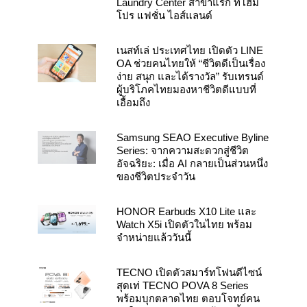
Laundry Center สาขาแรก ที่โฮม
โปร แฟชั่น ไอส์แลนด์
เนสท์เล่ ประเทศไทย เปิดตัว LINE
OA ช่วยคนไทยให้ “ชีวิตดีเป็นเรื่อง
ง่าย สนุก และได้รางวัล” รับเทรนด์
ผู้บริโภคไทยมองหาชีวิตดีแบบที่
เอื้อมถึง
Samsung SEAO Executive Byline
Series: จากความสะดวกสู่ชีวิต
อัจฉริยะ: เมื่อ AI กลายเป็นส่วนหนึ่ง
ของชีวิตประจำวัน
HONOR Earbuds X10 Lite และ
Watch X5i เปิดตัวในไทย พร้อม
จำหน่ายแล้ววันนี้
TECNO เปิดตัวสมาร์ทโฟนดีไซน์
สุดเท่ TECNO POVA 8 Series
พร้อมบุกตลาดไทย ตอบโจทย์คน