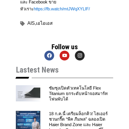
และ Facebook ขาย
หัวเราะ
https://fb.watch/mtJWqXYLIF/
AIS
,
เอไอเอส
Follow us
F
Y
I
a
o
n
c
u
s
Lastest News
e
t
t
b
u
a
o
b
g
o
e
r
k
a
ซัมซุงเปิดตัวเทคโนโลยี Flex
m
Titanium ยกระดับหน้าจอสมาร์ท
โฟนพับได้
18 ก.ค.นี้ เตรียมล็อกคิว! ไฮเออร์
ชวนกรี๊ด “พีค ภีมพล” ฉลองเปิด
Haier Brand Zone และ Haier