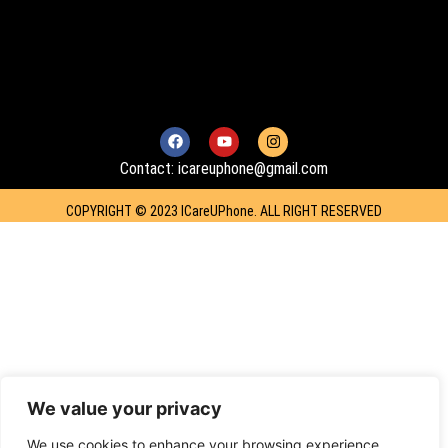
F
Y
I
a
o
n
c
u
s
Contact: icareuphone@gmail.com
e
t
t
b
u
a
o
b
g
COPYRIGHT © 2023 ICareUPhone. ALL RIGHT RESERVED
o
e
r
k
a
m
We value your privacy
We use cookies to enhance your browsing experience,