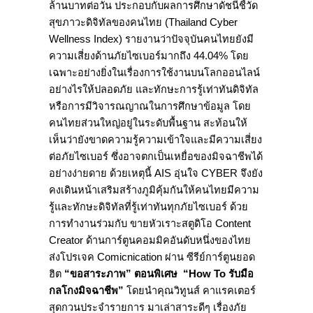
ล้านบาทต่อวัน ประกอบกับผลการศึกษาดัชนีชี้วัด
สุขภาวะดิจิทัลของคนไทย (Thailand Cyber
Wellness Index) รายงานว่าปัจจุบันคนไทยยังมี
ความเสี่ยงด้านภัยไซเบอร์มากถึง 44.04% โดย
เฉพาะอย่างยิ่งในเรื่องการใช้งานบนโลกออนไลน์
อย่างไรให้ปลอดภัย และทักษะการรู้เท่าทันดิจิทัล
หรือการมีวิจารณญาณในการศึกษาข้อมูล โดย
คนไทยส่วนใหญ่อยู่ในระดับพื้นฐาน สะท้อนให้
เห็นว่ายังขาดความรู้ความเข้าใจและมีความเสี่ยง
ต่อภัยไซเบอร์ ซึ่งอาจตกเป็นเหยื่อของมิจฉาชีพได้
อย่างง่ายดาย ด้วยเหตุนี้ AIS อุ่นใจ CYBER จึงยัง
คงเดินหน้าเสริมสร้างภูมิคุ้มกันให้คนไทยมีความ
รู้และทักษะดิจิทัลที่รู้เท่าทันทุกภัยไซเบอร์ ด้วย
การทำงานร่วมกับ ขายหัวเราะสตูดิโอ Content
Creator ด้านการ์ตูนคอมมิคอันดับหนึ่งของไทย
ส่งโปรเจค Comicnication ผ่าน ซีรีย์การ์ตูนยอด
ฮิต
“ขอสาระภาพ” ตอนพิเศษ “How To รับมือ
กลโกงมิจฉาชีพ”
โดยนำคุณวิทูนส์ คาแรคเตอร์
สุดกวนประจำรายการ มาเล่าสาระดีๆ เรื่องภัย