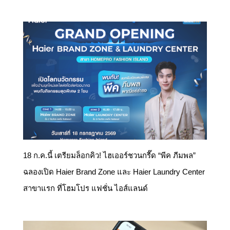
18 ก.ค.นี้ เตรียมล็อกคิว! ไฮเออร์ชวนกรี๊ด “พีค ภีมพล”
ฉลองเปิด Haier Brand Zone และ Haier Laundry Center
สาขาแรก ที่โฮมโปร แฟชั่น ไอส์แลนด์