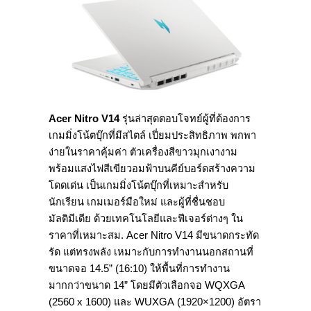
Acer Nitro V14
รุ่นล่าสุดตอบโจทย์ผู้ที่ต้องการ
เกมมิ่งโน้ตบุ๊กที่มีสไตล์ เปี่ยมประสิทธิภาพ พกพา
ง่ายในราคาคุ้มค่า ตัวเครื่องสีขาวมุกเงางาม
พร้อมแสงไฟสีเขียวอมฟ้าบนคีย์บอร์ดสร้างความ
โดดเด่น เป็นเกมมิ่งโน้ตบุ๊กที่เหมาะสำหรับ
นักเรียน เกมเมอร์มือใหม่ และผู้ที่ชื่นชอบ
มัลติมีเดีย ด้วยเทคโนโลยีและฟีเจอร์ต่างๆ ใน
ราคาที่เหมาะสม. Acer Nitro V14 มีขนาดกระทัด
รัด แต่ทรงพลัง เหมาะกับการทำงานนอกสถานที่
ขนาดจอ 14.5” (16:10) ให้พื้นที่การทำงาน
มากกว่าขนาด 14” โดยมีตัวเลือกจอ WQXGA
(2560 x 1600) และ WUXGA (1920×1200) อัตรา