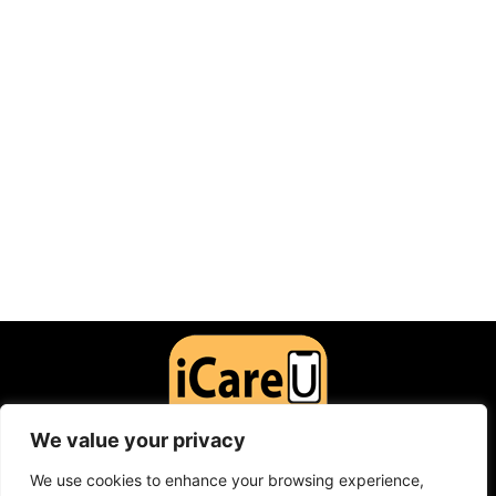
We value your privacy
We use cookies to enhance your browsing experience,
F
Y
I