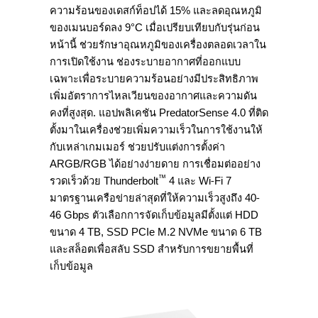
ความร้อนของเดสก์ท็อปได้ 15% และลดอุณหภูมิ
ของเมนบอร์ดลง 9°C เมื่อเปรียบเทียบกับรุ่นก่อน
หน้านี้ ช่วยรักษาอุณหภูมิของเครื่องตลอดเวลาใน
การเปิดใช้งาน ช่องระบายอากาศที่ออกแบบ
เฉพาะเพื่อระบายความร้อนอย่างมีประสิทธิภาพ
เพิ่มอัตราการไหลเวียนของอากาศและความดัน
คงที่สูงสุด. แอปพลิเคชัน PredatorSense 4.0 ที่ติด
ตั้งมาในเครื่องช่วยเพิ่มความเร็วในการใช้งานให้
กับเหล่าเกมเมอร์ ช่วยปรับแต่งการตั้งค่า
ARGB/RGB ได้อย่างง่ายดาย การเชื่อมต่ออย่าง
™
รวดเร็วด้วย Thunderbolt
4 และ Wi-Fi 7
มาตรฐานเครือข่ายล่าสุดที่ให้ความเร็วสูงถึง 40-
46 Gbps ตัวเลือกการจัดเก็บข้อมูลมีตั้งแต่ HDD
ขนาด 4 TB, SSD PCIe M.2 NVMe ขนาด 6 TB
และสล็อตเพื่อสลับ SSD สำหรับการขยายพื้นที่
เก็บข้อมูล