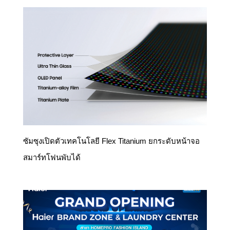
ซัมซุงเปิดตัวเทคโนโลยี Flex Titanium ยกระดับหน้าจอ
สมาร์ทโฟนพับได้