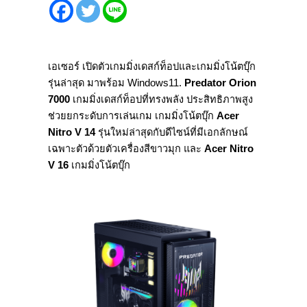
เอเซอร์ เปิดตัวเกมมิ่งเดสก์ท็อปและเกมมิ่งโน้ตบุ๊ก
รุ่นล่าสุด มาพร้อม Windows11.
Predator Orion
7000
เกมมิ่งเดสก์ท็อปที่ทรงพลัง ประสิทธิภาพสูง
ช่วยยกระดับการเล่นเกม เกมมิ่งโน้ตบุ๊ก
Acer
Nitro V 14
รุ่นใหม่ล่าสุดกับดีไซน์ที่มีเอกลักษณ์
เฉพาะตัวด้วยตัวเครื่องสีขาวมุก และ
Acer Nitro
V 16
เกมมิ่งโน้ตบุ๊ก