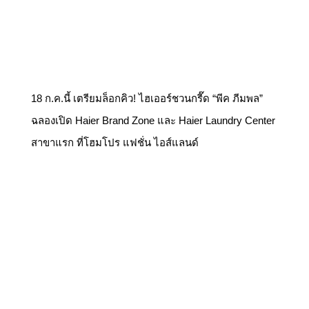
18 ก.ค.นี้ เตรียมล็อกคิว! ไฮเออร์ชวนกรี๊ด “พีค ภีมพล”
ฉลองเปิด Haier Brand Zone และ Haier Laundry Center
สาขาแรก ที่โฮมโปร แฟชั่น ไอส์แลนด์