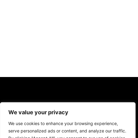
F
Y
I
We value your privacy
a
o
n
c
u
s
Contact: icareuphone@gmail.com
We use cookies to enhance your browsing experience,
e
t
t
b
u
a
serve personalized ads or content, and analyze our traffic.
o
b
g
COPYRIGHT © 2023 ICareUPhone. ALL RIGHT RESERVED
o
e
r