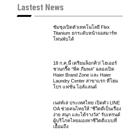
c
u
s
Lastest News
e
t
t
b
u
a
o
b
g
o
e
r
k
a
ซัมซุงเปิดตัวเทคโนโลยี Flex
m
Titanium ยกระดับหน้าจอสมาร์ท
โฟนพับได้
18 ก.ค.นี้ เตรียมล็อกคิว! ไฮเออร์
ชวนกรี๊ด “พีค ภีมพล” ฉลองเปิด
Haier Brand Zone และ Haier
Laundry Center สาขาแรก ที่โฮม
โปร แฟชั่น ไอส์แลนด์
เนสท์เล่ ประเทศไทย เปิดตัว LINE
OA ช่วยคนไทยให้ “ชีวิตดีเป็นเรื่อง
ง่าย สนุก และได้รางวัล” รับเทรนด์
ผู้บริโภคไทยมองหาชีวิตดีแบบที่
เอื้อมถึง
Samsung SEAO Executive Byline