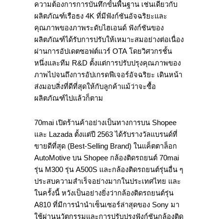
ความต้องการการบันทึกขั้นพื้นฐาน เช่นเดียวกับ
ผลิตภัณฑ์เรือธง 4K ที่มีฟังก์ชันอัจฉริยะและ
คุณภาพของภาพระดับไฮเอนด์ ฟังก์ชันของ
ผลิตภัณฑ์ได้รับการปรับให้เหมาะสมอย่างต่อเนื่อง
ผ่านการอัปเดตซอฟต์แวร์ OTA โดยวิศวกรชั้น
หนึ่งและทีม R&D ตั้งแต่การปรับปรุงคุณภาพของ
ภาพไปจนถึงการอัปเกรดฟีเจอร์อัจฉริยะ เดินหน้า
ส่งมอบสิ่งที่ดีที่สุดให้กับลูกค้าแม้ว่าจะซื้อ
ผลิตภัณฑ์ไปแล้วก็ตาม
70mai เปิดร้านค้าอย่างเป็นทางการบน Shopee
และ Lazada ตั้งแต่ปี 2563 ได้รับรางวัลแบรนด์ที่
ขายดีที่สุด (Best-Selling Brand) ในแค็ตตาล็อก
AutoMotive บน Shopee กล้องติดรถยนต์ 70mai
รุ่น M300 รุ่น A500S และกล้องติดรถยนต์รุ่นอื่น ๆ
ประสบความสำเร็จอย่างมากในประเทศไทย และ
ในครั้งนี้ หวังเป็นอย่างยิ่งว่ากล้องติดรถยนต์รุ่น
A810 ที่มีการนำนำเซ็นเซอร์ล่าสุดของ Sony มา
ใช้ผ่านนวัตกรรมและการปรับปรุงฟังก์ชันกล้องติด