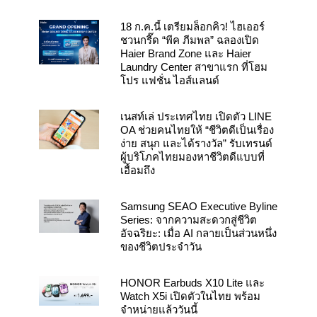
18 ก.ค.นี้ เตรียมล็อกคิว! ไฮเออร์
ชวนกรี๊ด “พีค ภีมพล” ฉลองเปิด
Haier Brand Zone และ Haier
Laundry Center สาขาแรก ที่โฮม
โปร แฟชั่น ไอส์แลนด์
เนสท์เล่ ประเทศไทย เปิดตัว LINE
OA ช่วยคนไทยให้ “ชีวิตดีเป็นเรื่อง
ง่าย สนุก และได้รางวัล” รับเทรนด์
ผู้บริโภคไทยมองหาชีวิตดีแบบที่
เอื้อมถึง
Samsung SEAO Executive Byline
Series: จากความสะดวกสู่ชีวิต
อัจฉริยะ: เมื่อ AI กลายเป็นส่วนหนึ่ง
ของชีวิตประจำวัน
HONOR Earbuds X10 Lite และ
Watch X5i เปิดตัวในไทย พร้อม
จำหน่ายแล้ววันนี้