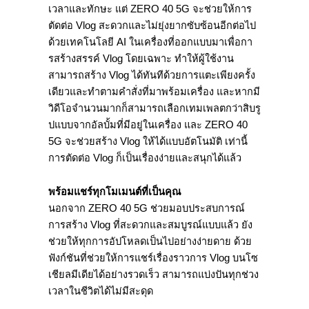
เวลาและทักษะ แต่
ZERO 40 5G
จะช่วยให้การ
ตัดต่อ
Vlog
สะดวกและไม่ยุ่งยากซับซ้อนอีกต่
อไป
ด้วยเทคโนโลยี
AI
ในเครื่องที่ออกแบบมาเพื่
อกา
รสร้างสรรค์
Vlog
โดยเฉพาะ ทำให้ผู้ใช้งาน
สามารถสร้าง
Vlog
ได้ทันทีด้วยการแตะเพียงครั้
ง
เดียวและทำตามคำสั่งที่มาพร้
อมเครื่อง และหากมี
วิดีโอจำนวนมากก็
สามารถเลือกเทมเพลตกว่าสิบรู
ปแบบจากอัลบั้มที่มีอยู่ในเครื่
อง และ
ZERO 40
5G
จะช่วยสร้าง
Vlog
ให้ได้แบบอัตโนมัติ เท่านี้
การตัดต่อ
Vlog
ก็เป็นเรื่องง่ายและสนุกได้แล้ว
พร้อมแชร์ทุกโมเมนต์ที่เป็นคุณ
นอกจาก
ZERO 40 5G
ช่วยมอบประสบการณ์
การสร้าง
Vlog
ที่สะดวกและสมบูรณ์แบบแล้ว ยัง
ช่วยให้ทุกการอัปโหลดเป็
นไปอย่างง่ายดาย ด้วย
ฟังก์ชันที่ช่วยให้การแชร์
เรื่องราวการ
Vlog
บนโซ
เชียลมีเดียได้อย่างรวดเร็ว สามารถแบ่งปันทุกช่วง
เวลาในชีวิ
ตได้ไม่มีสะดุด