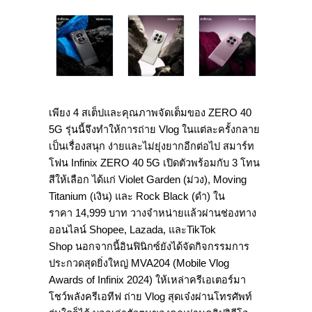
เพียง
4
สเต็ปและคุณภาพจัดเต็มของ
ZERO
40
5
G
รุ่นนี้จึงทำให้การถ่าย
Vlog
ในแต่ละครั้งกลาย
เป็นเรื่องสนุก ง่ายและไม่ยุ่งยากอีกต่อไป สมาร์ท
โฟน
Infinix ZERO 40 5G
เปิดตัวพร้อมกับ
3
โทน
สีให้เลือก ได้แก่
Violet Garden (
ม่วง)
, Moving
Titanium (
เงิน) และ
Rock Black (
ดำ) ใน
ราคา
14,999
บาท วางจำหน่ายแล้วผ่านช่
องทาง
ออนไลน์
Shopee, Lazada,
และ
TikTok
Shop
นอกจากนี้อินฟินิกซ์ยังได้จัดกิ
จกรรมการ
ประกวดสุดยิ่งใหญ่
MVA204 (Mobile Vlog
Awards of Infinix 2024)
ให้เหล่าครีเอเตอร์มา
โชว์พลั
งครีเอทีฟ ถ่าย
Vlog
สุดเจ๋งผ่านโทรศัพท์