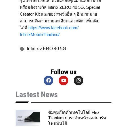
รุ่นใดก็ได้ บอกเล่าตัวตนของคุณผ่านคลิปวิดี
โอ
พร้อมชิงรางวัล
Infinix ZERO 40 5G, Special
Creator Kit
และของรางวัลอื่น ๆ อีกมากมาย
สามารถติดตามรายละเอี
ยดและกติกาเพิ่มเติม
ได้ที่
https://www.facebook.com/
InfinixMobileThailand/
Infinix ZERO 40 5G
Follow us
F
Y
I
a
o
n
c
u
s
Lastest News
e
t
t
b
u
a
o
b
g
o
e
r
k
a
ซัมซุงเปิดตัวเทคโนโลยี Flex
m
Titanium ยกระดับหน้าจอสมาร์ท
โฟนพับได้