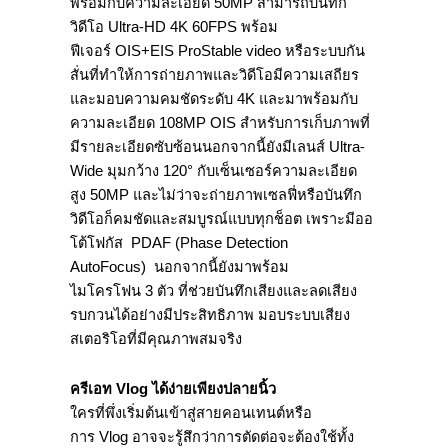
พร้อมกั
บความละเอียด
50MP
สามารถบันทึก
วิดีโอ
Ultra-HD
4
K
60
FPS
พร้อม
ฟีเจอร์
OIS+EIS ProStable video
หรือระบบกัน
สั่นที่ทำให้การถ่
ายภาพและวิดีโอมีความเสถียร
และมอบความคมชัดระดับ
4K
และมาพร้อมกับ
ความละเอียด
108MP OIS
สำหรับการเก็บภาพที่
มีรายละเอี
ยดซับซ้อนนอกจากนี้ยังมีเลนส์
Ultra-
Wide
มุมกว้าง
120°
กับเซ็นเซอร์ความละเอียด
สูง
50MP
และไม่ว่าจะถ่ายภาพเซลฟี่หรือบั
นทึก
วิดีโอก็คมชัดและสมบูรณ์
แบบทุกช็อต เพราะมีออ
โต้โฟกัส
PDAF (Phase Detection
AutoFocus)
นอกจากนี้ยังมาพร้อม
ไมโครโฟน
3
ตัว ที่ช่วยบันทึกเสียงและลดเสี
ยง
รบกวนได้อย่างมีประสิทธิภาพ มอบระบบเสียง
สเตอริโอที่มีคุ
ณภาพสมจริง
ครีเอท
Vlog
ได้ง่ายเพียงปลายนิ้ว
ใครที่พึ่งเริ่มต้นเข้าสู่
สายคอนเทนต์หรือ
การ
Vlog
อาจจะรู้สึกว่าการตัดต่อจะต้
องใช้ทั้ง